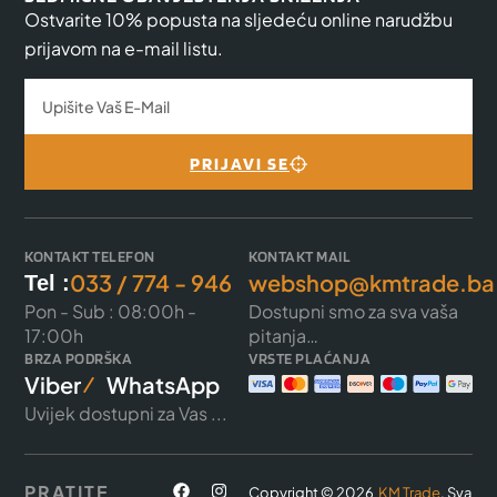
Ostvarite 10% popusta na sljedeću online narudžbu
prijavom na e-mail listu.
PRIJAVI SE
KONTAKT TELEFON
KONTAKT MAIL
033 / 774 - 946
webshop@kmtrade.ba
Tel :
Pon - Sub : 08:00h -
Dostupni smo za sva vaša
17:00h
pitanja…
BRZA PODRŠKA
VRSTE PLAĆANJA
Viber
WhatsApp
Uvijek dostupni za Vas ...
PRATITE
Copyright © 2026
KM Trade
. Sva