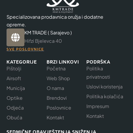
Specializovana prodavnica oružja i dodatne
opreme.
KM TRADE ( Sarajevo )
Hifzi Bjelevca 40
SVE POSLOVNICE
KATEGORIJE
BRZI LINKOVI
PODRŠKA
Pištolji
Početna
Politika
privatnosti
Airsoft
Web Shop
Uslovi koristenja
Municija
O nama
Politika kolačića
Optike
Brendovi
Impresum
Odjeća
Poslovnice
Kontakt
Obuća
Kontakt
SEDMIČNE OBAVJEŠTENJA SNIŽENJA