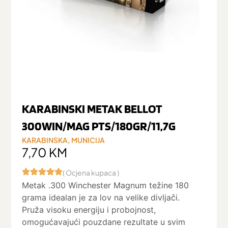
KARABINSKI METAK BELLOT
300WIN/MAG PTS/180GR/11,7G
KARABINSKA
,
MUNICIJA
7,70
KM
( Ocjena kupaca )
Metak .300 Winchester Magnum težine 180
grama idealan je za lov na velike divljači.
Pruža visoku energiju i probojnost,
omogućavajući pouzdane rezultate u svim