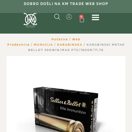
DOBRO DOŠLI NA KM TRADE WEB SHOP
0
Početna
/
Web
Prodavnica
/
MUNICIJA
/
KARABINSKA
/ KARABINSKI METAK
BELLOT 300WIN/MAG PTS/180GR/11,7G