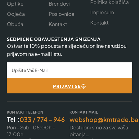
Politika kolačića
Optike
Brendovi
Impresum
Odjeća
Poslovnice
Kontakt
Obuća
Kontakt
SEDMIČNE OBAVJEŠTENJA SNIŽENJA
Ostvarite 10% popusta na sljedeću online narudžbu
prijavom na e-mail listu.
PRIJAVI SE
KONTAKT TELEFON
KONTAKT MAIL
033 / 774 - 946
webshop@kmtrade.ba
Tel :
Pon - Sub : 08:00h -
Dostupni smo za sva vaša
17:00h
pitanja…