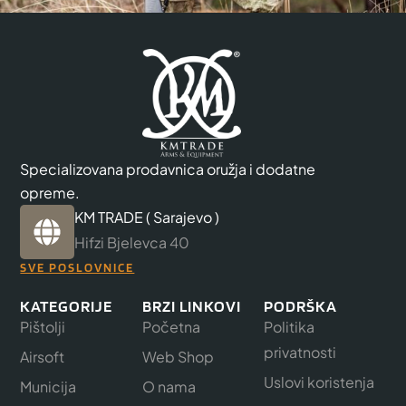
Specializovana prodavnica oružja i dodatne
opreme.
KM TRADE ( Sarajevo )
Hifzi Bjelevca 40
SVE POSLOVNICE
KATEGORIJE
BRZI LINKOVI
PODRŠKA
Pištolji
Početna
Politika
privatnosti
Airsoft
Web Shop
Uslovi koristenja
Municija
O nama