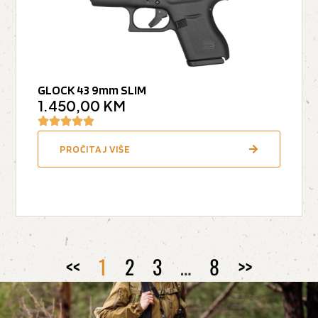
GLOCK 43 9mm SLIM
1.450,00
KM
PROČITAJ VIŠE
<<
1
2
3
…
8
>>