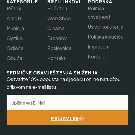
KATEGORIJE
BRZI LINKOVI
PODRŠKA
Pištolji
Početna
Politika
privatnosti
Airsoft
Web Shop
Uslovi koristenja
Municija
O nama
Politika kolačića
Optike
Brendovi
Impresum
Odjeća
Poslovnice
Kontakt
Obuća
Kontakt
SEDMIČNE OBAVJEŠTENJA SNIŽENJA
Ostvarite 10% popusta na sljedeću online narudžbu
prijavom na e-mail listu.
PRIJAVI SE