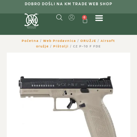
DOBRO DOŠLI NA KM TRADE WEB SHOP
0
Početna
/
Web Prodavnica
/
ORUŽJE
/
Airsoft
oružje
/
Pištolji
/ CZ P-10 F FDE