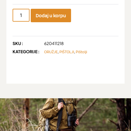
Dodaj u korpu
SKU :
620411218
KATEGORIJE :
,
,
ORUŽJE
PIŠTOLJI
Pištolji