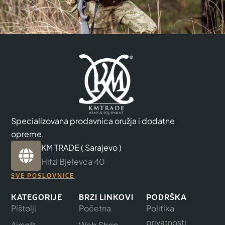
Specializovana prodavnica oružja i dodatne
opreme.
KM TRADE ( Sarajevo )
Hifzi Bjelevca 40
SVE POSLOVNICE
KATEGORIJE
BRZI LINKOVI
PODRŠKA
Pištolji
Početna
Politika
privatnosti
Airsoft
Web Shop