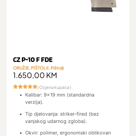
CZ P-10 F FDE
ORUŽJE
,
PIŠTOLJI
,
Pištolji
1.650,00
KM
( Ocjena kupaca )
Kalibar: 9×19 mm (standardna
verzija).
Tip djelovanja: striker-fired (bez
vanjskog udarnog zgloba).
Okvir: polimer, ergonomski oblikovan