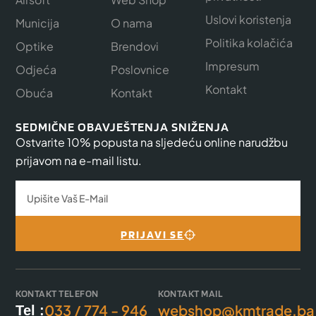
Uslovi koristenja
Municija
O nama
Politika kolačića
Optike
Brendovi
Impresum
Odjeća
Poslovnice
Kontakt
Obuća
Kontakt
SEDMIČNE OBAVJEŠTENJA SNIŽENJA
Ostvarite 10% popusta na sljedeću online narudžbu
prijavom na e-mail listu.
PRIJAVI SE
KONTAKT TELEFON
KONTAKT MAIL
033 / 774 - 946
webshop@kmtrade.ba
Tel :