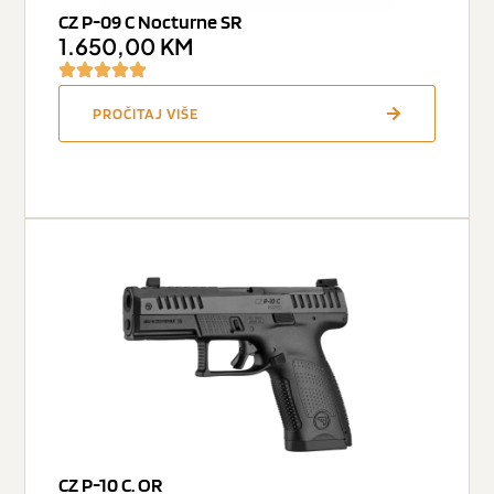
CZ P-09 C Nocturne SR
1.650,00
KM
PROČITAJ VIŠE
CZ P-10 C. OR