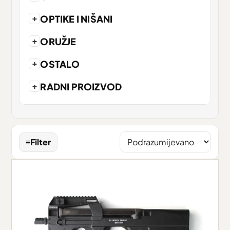
+
OPTIKE I NIŠANI
+
ORUŽJE
+
OSTALO
+
RADNI PROIZVOD
≡
Filter