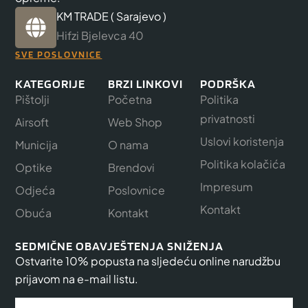
KM TRADE ( Sarajevo )
Hifzi Bjelevca 40
SVE POSLOVNICE
KATEGORIJE
BRZI LINKOVI
PODRŠKA
Pištolji
Početna
Politika
privatnosti
Airsoft
Web Shop
Uslovi koristenja
Municija
O nama
Politika kolačića
Optike
Brendovi
Impresum
Odjeća
Poslovnice
Kontakt
Obuća
Kontakt
SEDMIČNE OBAVJEŠTENJA SNIŽENJA
Ostvarite 10% popusta na sljedeću online narudžbu
prijavom na e-mail listu.