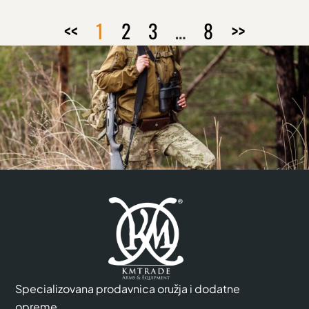
<<
1
2
3
…
8
>>
Specializovana prodavnica oružja i dodatne
opreme.