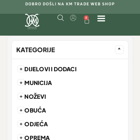
DOBRO DOŠLI NA KM TRADE WEB SHOP
0
KATEGORIJE
^
+
DIJELOVI I DODACI
+
MUNICIJA
+
NOŽEVI
+
OBUĆA
+
ODJEĆA
+
OPREMA