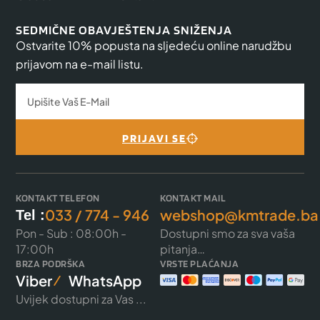
SEDMIČNE OBAVJEŠTENJA SNIŽENJA
Ostvarite 10% popusta na sljedeću online narudžbu
prijavom na e-mail listu.
PRIJAVI SE
KONTAKT TELEFON
KONTAKT MAIL
033 / 774 - 946
webshop@kmtrade.ba
Tel :
Pon - Sub : 08:00h -
Dostupni smo za sva vaša
17:00h
pitanja…
BRZA PODRŠKA
VRSTE PLAĆANJA
Viber
WhatsApp
Uvijek dostupni za Vas ...