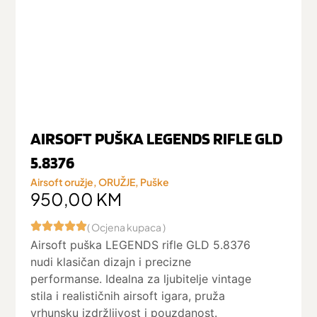
AIRSOFT PUŠKA LEGENDS RIFLE GLD
5.8376
Airsoft oružje
,
ORUŽJE
,
Puške
950,00
KM
( Ocjena kupaca )
Airsoft puška LEGENDS rifle GLD 5.8376
nudi klasičan dizajn i precizne
performanse. Idealna za ljubitelje vintage
stila i realističnih airsoft igara, pruža
vrhunsku izdržljivost i pouzdanost.