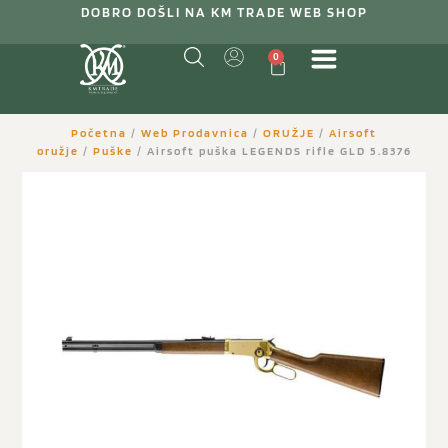
DOBRO DOŠLI NA KM TRADE WEB SHOP
0
Početna
/
Web Prodavnica
/
ORUŽJE
/
Airsoft
oružje
/
Puške
/ Airsoft puška LEGENDS rifle GLD 5.8376