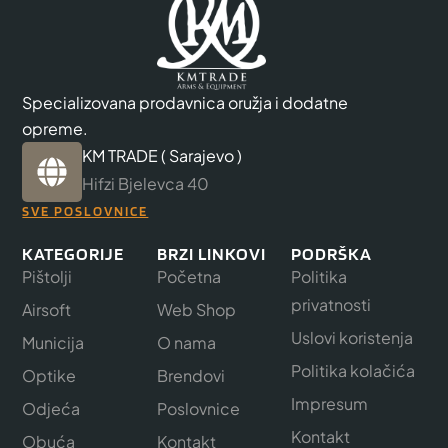
Specializovana prodavnica oružja i dodatne
opreme.
KM TRADE ( Sarajevo )
Hifzi Bjelevca 40
SVE POSLOVNICE
KATEGORIJE
BRZI LINKOVI
PODRŠKA
Pištolji
Početna
Politika
privatnosti
Airsoft
Web Shop
Uslovi koristenja
Municija
O nama
Politika kolačića
Optike
Brendovi
Impresum
Odjeća
Poslovnice
Kontakt
Obuća
Kontakt