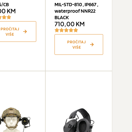
G/CB
MIL-STD-810 , IP667 ,
00
KM
waterproof NNR22
BLACK
710,00
KM
PROČITAJ
VIŠE
PROČITAJ
VIŠE