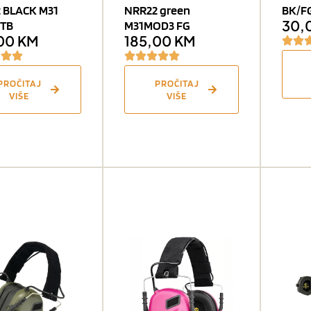
 BLACK M31
NRR22 green
BK/F
30,
TB
M31MOD3 FG
,00
KM
185,00
KM
PROČITAJ
PROČITAJ
VIŠE
VIŠE