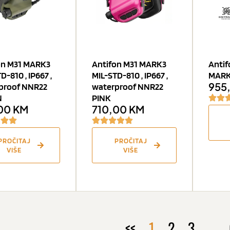
on M31 MARK3
Antifon M31 MARK3
Anti
D-810 , IP667 ,
MIL-STD-810 , IP667 ,
MAR
955
proof NNR22
waterproof NNR22
N
PINK
,00
KM
710,00
KM
PROČITAJ
PROČITAJ
VIŠE
VIŠE
<<
1
2
3
…