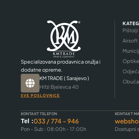
KATEG
Pištolji
Airsoft
Munici
Optik
Specializovana prodavnica oružja i
dodatne opreme.
Odjeć
KM TRADE ( Sarajevo )
Obuća
Hifzi Bjelevca 40
SVE POSLOVNICE
KONTAKT TELEFON
KONTAKT MA
033 / 774 - 946
websho
Tel :
Pon - Sub : 08:00h - 17:00h
Dostupni s