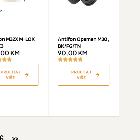
fon M32X M-LOK
Antifon Opsmen M30 ,
K3
BK/FG/TN
,00
KM
90,00
KM
PROČITAJ
PROČITAJ
VIŠE
VIŠE
6
>>