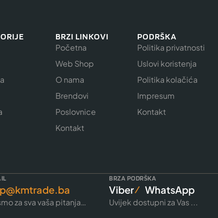
ORIJE
BRZI LINKOVI
PODRŠKA
Početna
Politika privatnosti
Web Shop
Uslovi koristenja
ja
O nama
Politika kolačića
e
Brendovi
Impresum
a
Poslovnice
Kontakt
Kontakt
IL
BRZA PODRŠKA
p@kmtrade.ba
Viber
WhatsApp
mo za sva vaša pitanja…
Uvijek dostupni za Vas ...