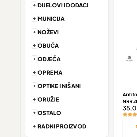
+
DIJELOVI I DODACI
+
MUNICIJA
+
NOŽEVI
+
OBUĆA
+
ODJEĆA
+
OPREMA
+
OPTIKE I NIŠANI
Antifo
+
ORUŽJE
NRR 26
35,
+
OSTALO
+
RADNI PROIZVOD