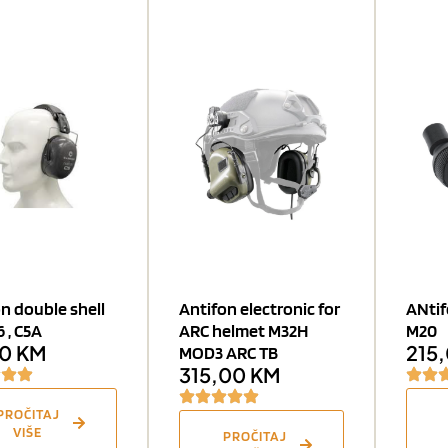
n double shell
Antifon electronic for
ANtif
 , C5A
ARC helmet M32H
M20
00
KM
215
MOD3 ARC TB
315,00
KM
PROČITAJ
VIŠE
PROČITAJ