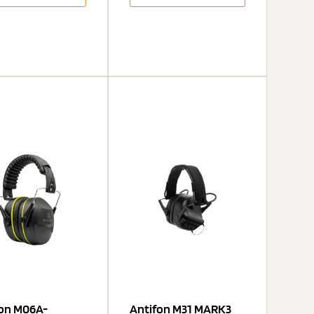
fon M06A-
Antifon M31 MARK3