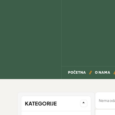
POČETNA
O NAMA
Nema odab
KATEGORIJE
^