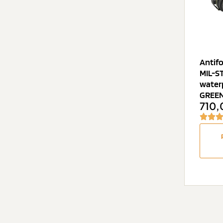
Antif
MIL-ST
water
GREE
710