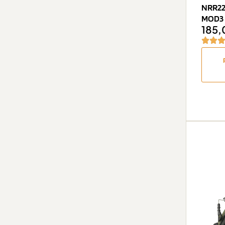
NRR22
MOD3 
185