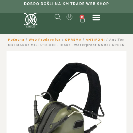
DOBRO DOŠLI NA KM TRADE WEB SHOP
0
Početna
/
Web Prodavnica
/
OPREMA
/
ANTIFONI
/ Antifon
M31 MARK3 MIL-STD-810 , IP667 , waterproof NNR22 GREEN