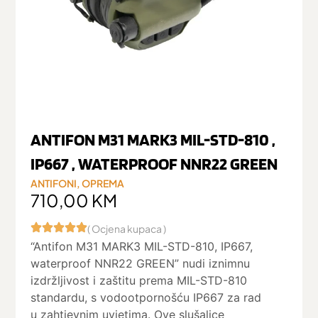
ANTIFON M31 MARK3 MIL-STD-810 ,
IP667 , WATERPROOF NNR22 GREEN
ANTIFONI
,
OPREMA
710,00
KM
( Ocjena kupaca )
“Antifon M31 MARK3 MIL-STD-810, IP667,
waterproof NNR22 GREEN” nudi iznimnu
izdržljivost i zaštitu prema MIL-STD-810
standardu, s vodootpornošću IP667 za rad
u zahtjevnim uvjetima. Ove slušalice