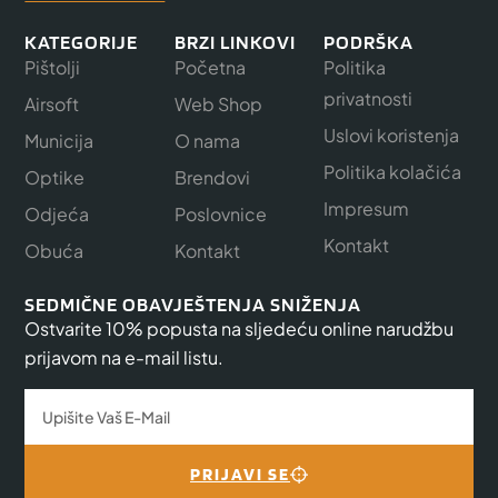
KATEGORIJE
BRZI LINKOVI
PODRŠKA
Pištolji
Početna
Politika
privatnosti
Airsoft
Web Shop
Uslovi koristenja
Municija
O nama
Politika kolačića
Optike
Brendovi
Impresum
Odjeća
Poslovnice
Kontakt
Obuća
Kontakt
SEDMIČNE OBAVJEŠTENJA SNIŽENJA
Ostvarite 10% popusta na sljedeću online narudžbu
prijavom na e-mail listu.
PRIJAVI SE