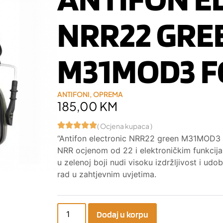
NRR22 GRE
M31MOD3 F
ANTIFONI
,
OPREMA
185,00
KM
( Ocjena kupaca )
“Antifon electronic NRR22 green M31MOD3 F
NRR ocjenom od 22 i elektroničkim funkcij
u zelenoj boji nudi visoku izdržljivost i udo
rad u zahtjevnim uvjetima.
Dodaj u korpu