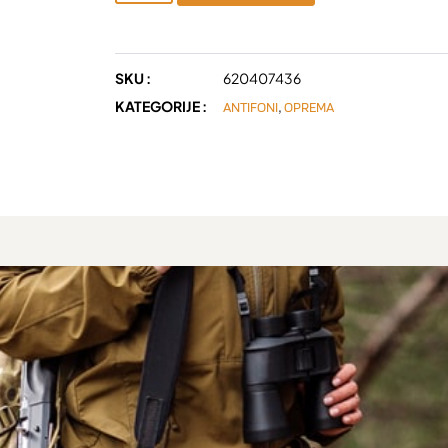
SKU :
620407436
KATEGORIJE :
,
ANTIFONI
OPREMA