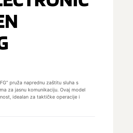
EN
G
G” pruža naprednu zaštitu sluha s
ama za jasnu komunikaciju. Ovaj model
bnost, idealan za taktičke operacije i