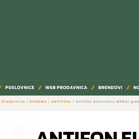
POSLOVNICE
WEB PRODAVNICA
BRENDOVI
N
 Prodavnica
/
OPREMA
/
ANTIFONI
/ Antifon electronic NRR22 gr
ANTIFON E