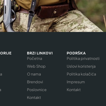
ORIJE
BRZI LINKOVI
PODRŠKA
Početna
Politika privatnosti
Web Shop
Uslovi koristenja
ja
O nama
Politika kolačića
e
Brendovi
Impresum
a
Poslovnice
Kontakt
Kontakt