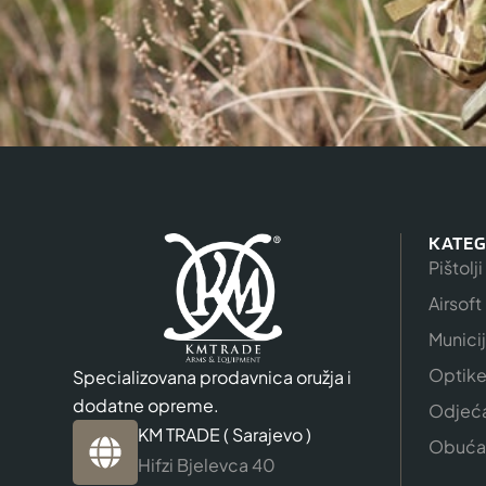
KATEG
Pištolji
Airsoft
Munici
Optik
Specializovana prodavnica oružja i
dodatne opreme.
Odjeć
KM TRADE ( Sarajevo )
Obuća
Hifzi Bjelevca 40