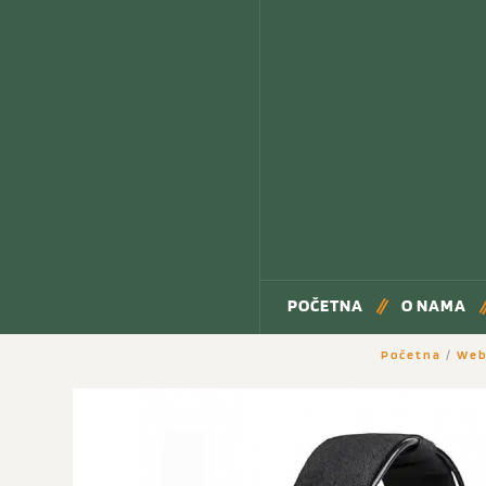
POČETNA
O NAMA
Početna
/
Web