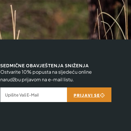
SEDMIČNE OBAVJEŠTENJA SNIŽENJA
Ostvarite 10% popusta na sljedeću online
narudžbu prijavom na e-mail listu.
PRIJAVI SE