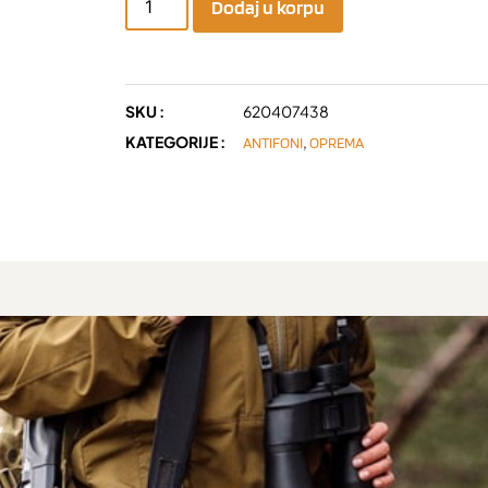
Dodaj u korpu
SKU :
620407438
KATEGORIJE :
,
ANTIFONI
OPREMA