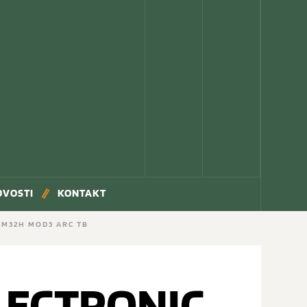
OVOSTI
KONTAKT
t M32H MOD3 ARC TB
LECTRONIC