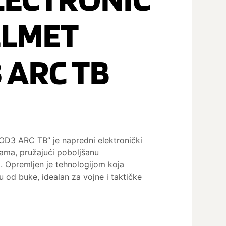
ELMET
 ARC TB
OD3 ARC TB” je napredni elektronički
gama, pružajući poboljšanu
a. Opremljen je tehnologijom koja
u od buke, idealan za vojne i taktičke