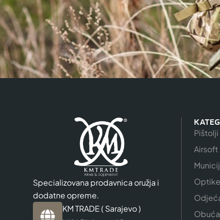
KATEG
Pištolji
Airsoft
Munici
Optik
Specializovana prodavnica oružja i
dodatne opreme.
Odjeć
KM TRADE ( Sarajevo )
Obuća