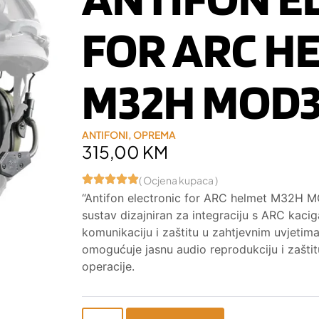
FOR ARC H
M32H MOD3
ANTIFONI
,
OPREMA
315,00
KM
( Ocjena kupaca )
“Antifon electronic for ARC helmet M32H M
sustav dizajniran za integraciju s ARC kaci
komunikaciju i zaštitu u zahtjevnim uvjetim
omogućuje jasnu audio reprodukciju i zaštit
operacije.