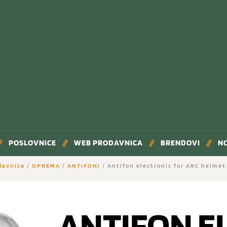
POSLOVNICE
WEB PRODAVNICA
BRENDOVI
N
davnica
/
OPREMA
/
ANTIFONI
/ Antifon electronic for ARC helme
ANTIFON E