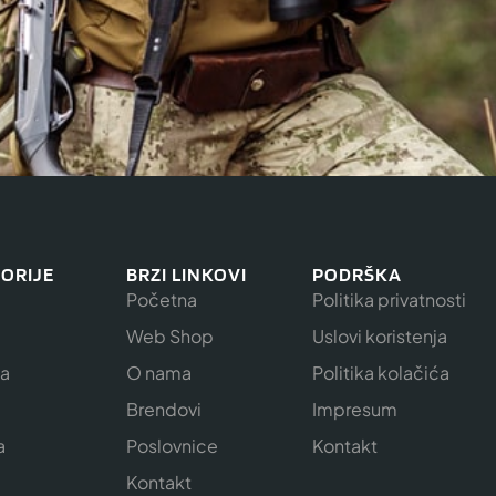
ORIJE
BRZI LINKOVI
PODRŠKA
Početna
Politika privatnosti
Web Shop
Uslovi koristenja
ja
O nama
Politika kolačića
e
Brendovi
Impresum
a
Poslovnice
Kontakt
Kontakt