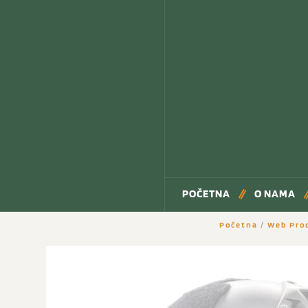
POČETNA
O NAMA
Početna
/
Web Pro