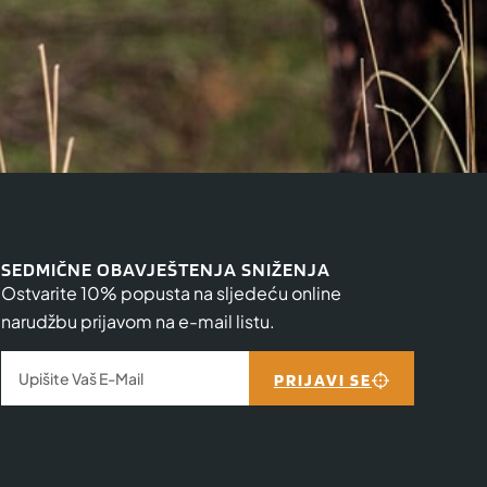
SEDMIČNE OBAVJEŠTENJA SNIŽENJA
Ostvarite 10% popusta na sljedeću online
narudžbu prijavom na e-mail listu.
PRIJAVI SE