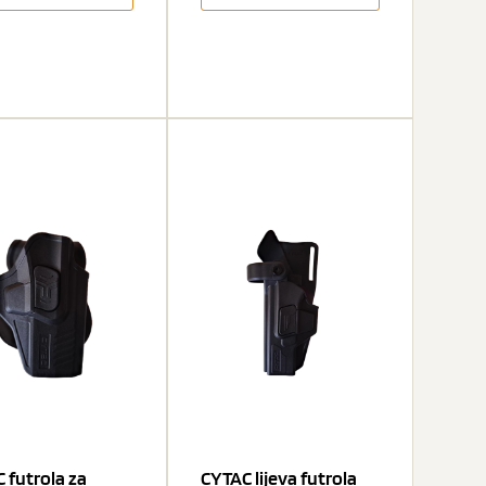
 futrola za
CYTAC lijeva futrola