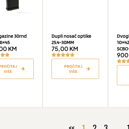
gazine 30rnd
Dupli nosač optike
Dvogl
56×45
25.4-30MM
10×42
,00
KM
75,00
KM
SCBO
900
PROČITAJ
PROČITAJ
VIŠE
VIŠE
<<
1
2
3
…