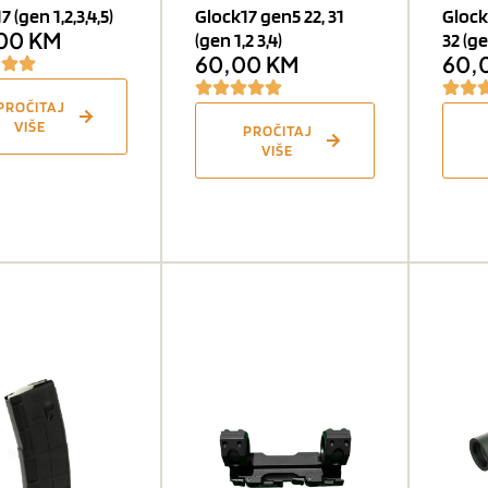
 (gen 1,2,3,4,5)
Glock17 gen5 22, 31
Glock
,00
KM
(gen 1,2 3,4)
32 (ge
60,00
KM
60,
PROČITAJ
VIŠE
PROČITAJ
VIŠE