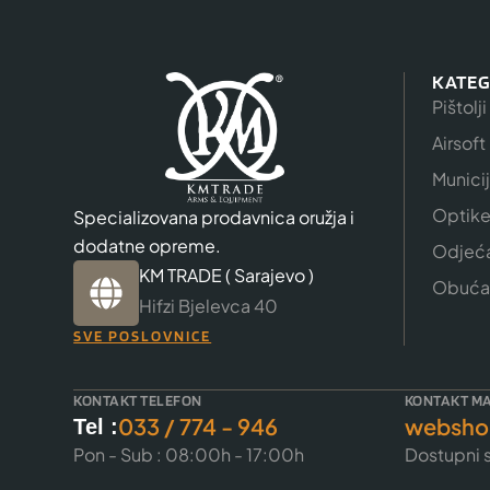
KATEG
Pištolji
Airsoft
Munici
Optik
Specializovana prodavnica oružja i
dodatne opreme.
Odjeć
KM TRADE ( Sarajevo )
Obuća
Hifzi Bjelevca 40
SVE POSLOVNICE
KONTAKT TELEFON
KONTAKT MA
033 / 774 - 946
websho
Tel :
Pon - Sub : 08:00h - 17:00h
Dostupni s