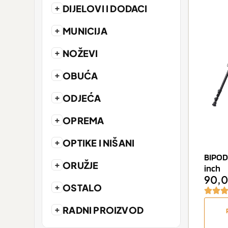
+
DIJELOVI I DODACI
+
MUNICIJA
+
NOŽEVI
+
OBUĆA
+
ODJEĆA
+
OPREMA
+
OPTIKE I NIŠANI
BIPOD
+
ORUŽJE
inch
90,
+
OSTALO
+
RADNI PROIZVOD