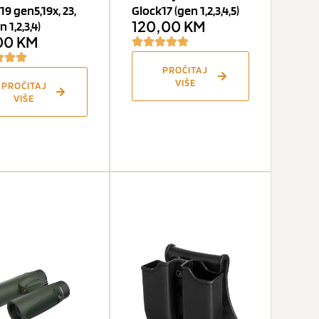
19 gen5,19x, 23,
Glock17 (gen 1,2,3,4,5)
120,00
KM
n 1,2,3,4)
00
KM
PROČITAJ
VIŠE
PROČITAJ
VIŠE