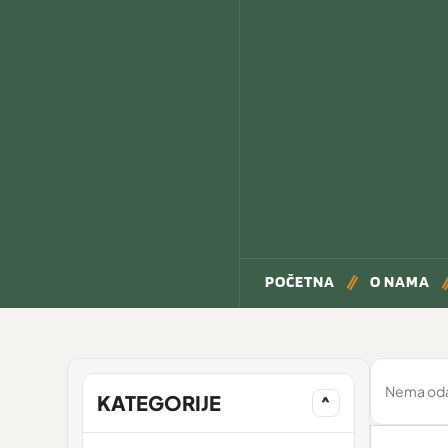
POČETNA
O NAMA
Nema odab
KATEGORIJE
^