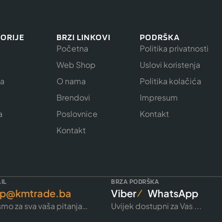
ORIJE
BRZI LINKOVI
PODRŠKA
Početna
Politika privatnosti
Web Shop
Uslovi koristenja
ja
O nama
Politika kolačića
e
Brendovi
Impresum
a
Poslovnice
Kontakt
Kontakt
IL
BRZA PODRŠKA
p@kmtrade.ba
Viber
WhatsApp
mo za sva vaša pitanja…
Uvijek dostupni za Vas ...