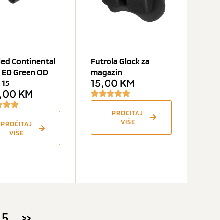
ed Continental
Futrola Glock za
 ED Green OD
magazin
15,00
KM
-15
,00
KM
PROČITAJ
VIŠE
PROČITAJ
VIŠE
15
>>