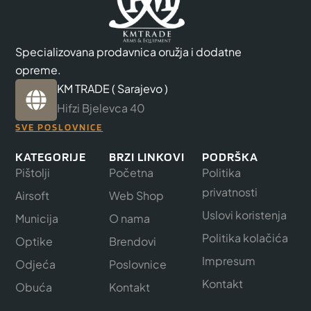
Specializovana prodavnica oružja i dodatne
opreme.
KM TRADE ( Sarajevo )
Hifzi Bjelevca 40
SVE POSLOVNICE
KATEGORIJE
BRZI LINKOVI
PODRŠKA
Pištolji
Početna
Politika
privatnosti
Airsoft
Web Shop
Uslovi koristenja
Municija
O nama
Politika kolačića
Optike
Brendovi
Impresum
Odjeća
Poslovnice
Kontakt
Obuća
Kontakt