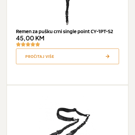
Remen za pušku crni single point CY-1PT-S2
45,00
KM
PROČITAJ VIŠE