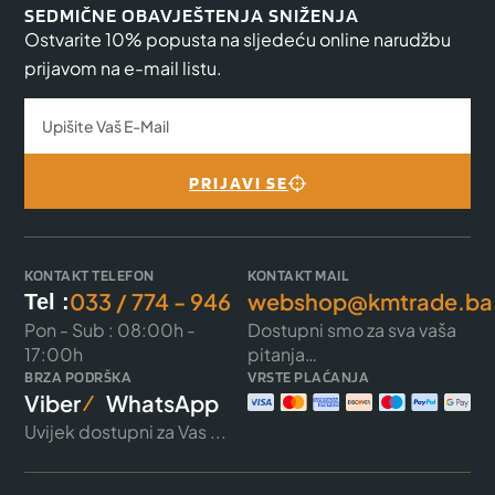
SEDMIČNE OBAVJEŠTENJA SNIŽENJA
Ostvarite 10% popusta na sljedeću online narudžbu
prijavom na e-mail listu.
PRIJAVI SE
KONTAKT TELEFON
KONTAKT MAIL
033 / 774 - 946
webshop@kmtrade.ba
Tel :
Pon - Sub : 08:00h -
Dostupni smo za sva vaša
17:00h
pitanja…
BRZA PODRŠKA
VRSTE PLAĆANJA
Viber
WhatsApp
Uvijek dostupni za Vas ...