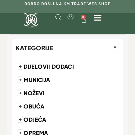
DOBRO DOŠLI NA KM TRADE WEB SHOP
0
KATEGORIJE
^
+
DIJELOVI I DODACI
+
MUNICIJA
+
NOŽEVI
+
OBUĆA
+
ODJEĆA
+
OPREMA