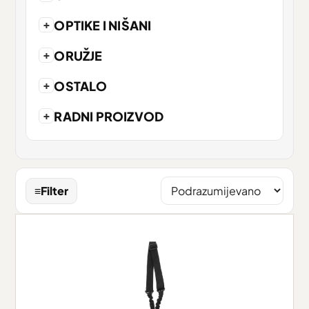
+
OPTIKE I NIŠANI
+
ORUŽJE
+
OSTALO
+
RADNI PROIZVOD
≡
Filter