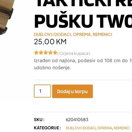
PUŠKU TW
DIJELOVI I DODACI
,
OPREMA
,
REMENICI
25,00
KM
( Ocjena kupaca )
Izrađen od najlona, podesiv od 108 cm do 1
udobno nošenje.
Dodaj u korpu
SKU :
620410583
KATEGORIJE :
,
,
DIJELOVI I DODACI
OPREMA
REMENICI