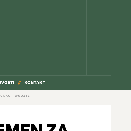
OVOSTI
KONTAKT
 PUŠKU TW002TS
REMEN ZA