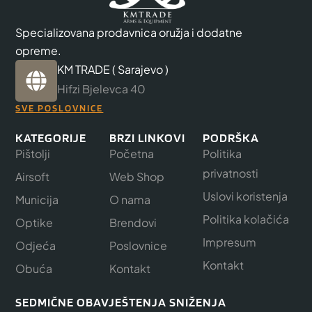
Specializovana prodavnica oružja i dodatne
opreme.
KM TRADE ( Sarajevo )
Hifzi Bjelevca 40
SVE POSLOVNICE
KATEGORIJE
BRZI LINKOVI
PODRŠKA
Pištolji
Početna
Politika
privatnosti
Airsoft
Web Shop
Uslovi koristenja
Municija
O nama
Politika kolačića
Optike
Brendovi
Impresum
Odjeća
Poslovnice
Kontakt
Obuća
Kontakt
SEDMIČNE OBAVJEŠTENJA SNIŽENJA