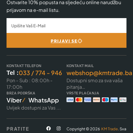
Ostvarite 10% popusta na sljedeću online narudžbu
prijavom na e-mail listu.
PRIJAVI SE
KONTAKT TELEFON
KONTAKT MAIL
033 / 774 - 946
webshop@kmtrade.ba
Tel :
Pon - Sub : 08:00h -
Dostupni smo za sva vaša
17:00h
pitanja…
BRZA PODRŠKA
VRSTE PLAĆANJA
Viber
WhatsApp
Uvijek dostupni za Vas ...
PRATITE
Copyright © 2026
KM Trade
. Sva