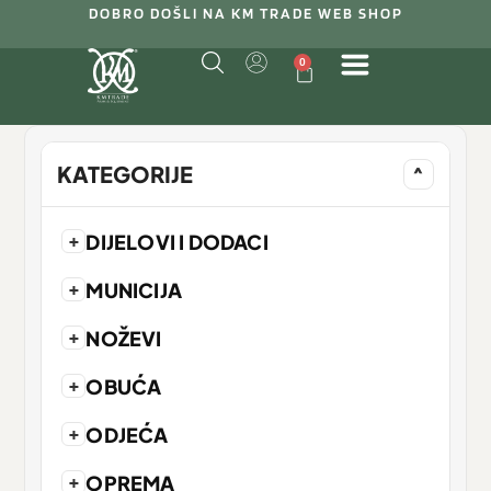
DOBRO DOŠLI NA KM TRADE WEB SHOP
0
KATEGORIJE
^
+
DIJELOVI I DODACI
+
MUNICIJA
+
NOŽEVI
+
OBUĆA
+
ODJEĆA
+
OPREMA