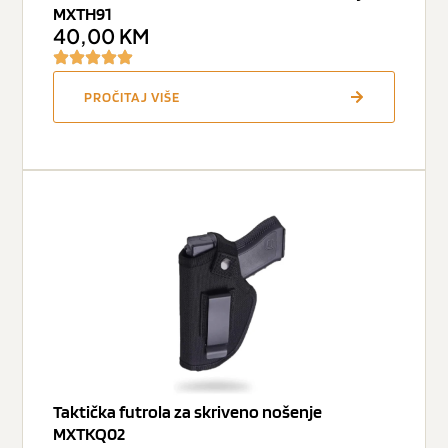
MXTH91
40,00
KM
PROČITAJ VIŠE
Taktička futrola za skriveno nošenje
MXTKQ02