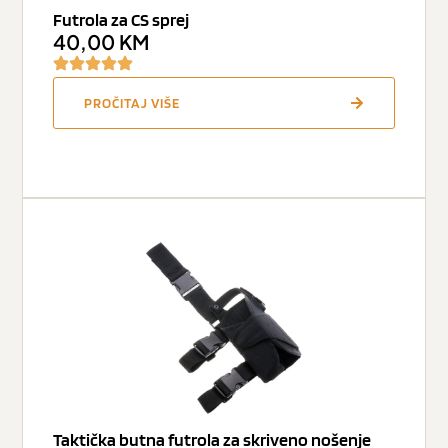
Futrola za CS sprej
40,00
KM
PROČITAJ VIŠE
Taktička butna futrola za skriveno nošenje