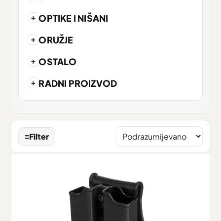
+
OPTIKE I NIŠANI
+
ORUŽJE
+
OSTALO
+
RADNI PROIZVOD
≡
Filter