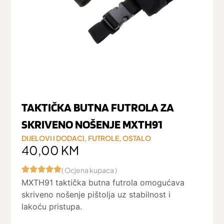
TAKTIČKA BUTNA FUTROLA ZA
SKRIVENO NOŠENJE MXTH91
DIJELOVI I DODACI
,
FUTROLE
,
OSTALO
40,00
KM
( Ocjena kupaca )
MXTH91 taktička butna futrola omogućava
skriveno nošenje pištolja uz stabilnost i
lakoću pristupa.