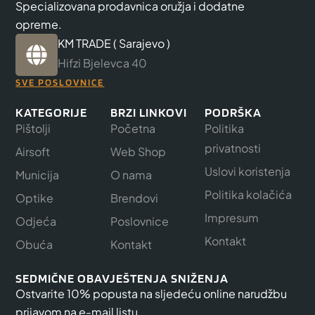
Specializovana prodavnica oružja i dodatne
opreme.
KM TRADE ( Sarajevo )
Hifzi Bjelevca 40
SVE POSLOVNICE
KATEGORIJE
BRZI LINKOVI
PODRŠKA
Pištolji
Početna
Politika
privatnosti
Airsoft
Web Shop
Uslovi koristenja
Municija
O nama
Politika kolačića
Optike
Brendovi
Impresum
Odjeća
Poslovnice
Kontakt
Obuća
Kontakt
SEDMIČNE OBAVJEŠTENJA SNIŽENJA
Ostvarite 10% popusta na sljedeću online narudžbu
prijavom na e-mail listu.