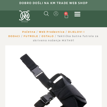
DOBRO DOŠLI NA KM TRADE WEB SHOP
0
Početna
/
Web Prodavnica
/
DIJELOVI I
DODACI
/
FUTROLE
/
OSTALO
/ Taktička butna futrola za
skriveno nošenje MXTH91