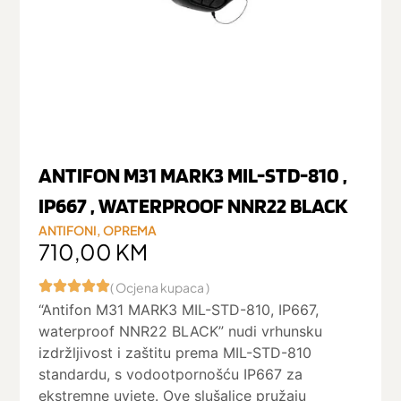
ANTIFON M31 MARK3 MIL-STD-810 ,
IP667 , WATERPROOF NNR22 BLACK
ANTIFONI
,
OPREMA
710,00
KM
( Ocjena kupaca )
“Antifon M31 MARK3 MIL-STD-810, IP667,
waterproof NNR22 BLACK” nudi vrhunsku
izdržljivost i zaštitu prema MIL-STD-810
standardu, s vodootpornošću IP667 za
ekstremne uvjete. Ove slušalice pružaju