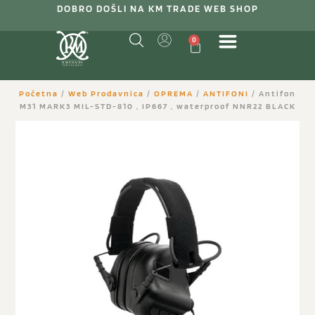
DOBRO DOŠLI NA KM TRADE WEB SHOP
0
Početna
/
Web Prodavnica
/
OPREMA
/
ANTIFONI
/ Antifon
M31 MARK3 MIL-STD-810 , IP667 , waterproof NNR22 BLACK