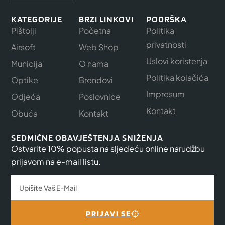
KATEGORIJE
BRZI LINKOVI
PODRŠKA
Pištolji
Početna
Politika
privatnosti
Airsoft
Web Shop
Uslovi koristenja
Municija
O nama
Politika kolačića
Optike
Brendovi
Impresum
Odjeća
Poslovnice
Kontakt
Obuća
Kontakt
SEDMIČNE OBAVJEŠTENJA SNIŽENJA
Ostvarite 10% popusta na sljedeću online narudžbu
prijavom na e-mail listu.
PRIJAVI SE