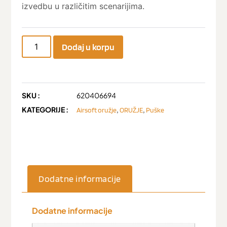
izvedbu u različitim scenarijima.
Dodaj u korpu
SKU :
620406694
KATEGORIJE :
,
,
Airsoft oružje
ORUŽJE
Puške
Dodatne informacije
Dodatne informacije