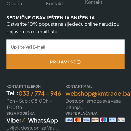
Kontakt
Obuća
Kontakt
SEDMIČNE OBAVJEŠTENJA SNIŽENJA
Ostvarite 10% popusta na sljedeću online narudžbu
prijavom na e-mail listu.
PRIJAVI SE
KONTAKT TELEFON
KONTAKT MAIL
033 / 774 - 946
webshop@kmtrade.ba
Tel :
Pon - Sub : 08:00h -
Dostupni smo za sva vaša
17:00h
pitanja…
BRZA PODRŠKA
VRSTE PLAĆANJA
Viber
WhatsApp
Uvijek dostupni za Vas ...