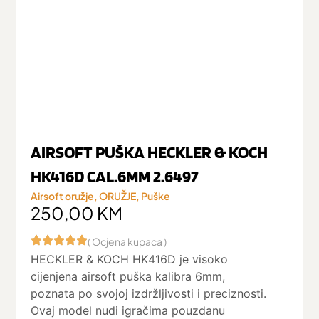
AIRSOFT PUŠKA HECKLER & KOCH
HK416D CAL.6MM 2.6497
Airsoft oružje
,
ORUŽJE
,
Puške
250,00
KM
( Ocjena kupaca )
HECKLER & KOCH HK416D je visoko
cijenjena airsoft puška kalibra 6mm,
poznata po svojoj izdržljivosti i preciznosti.
Ovaj model nudi igračima pouzdanu