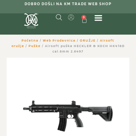
DOBRO DOŠLI NA KM TRADE WEB SHOP
0
Početna
/
Web Prodavnica
/
ORUŽJE
/
Airsoft
oružje
/
Puške
/ Airsoft puška HECKLER & KOCH HK416D
cal.6mm 2.6497