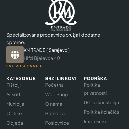
Specializovana prodavnica oružja i dodatne
opreme.
KM TRADE ( Sarajevo )
Hifzi Bjelevca 40
SVE POSLOVNICE
KATEGORIJE
BRZI LINKOVI
PODRŠKA
Pištolji
Početna
Politika
privatnosti
Airsoft
Web Shop
Uslovi koristenja
Municija
O nama
Politika kolačića
Optike
Brendovi
Impresum
Odjeća
Poslovnice