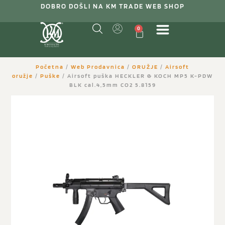
DOBRO DOŠLI NA KM TRADE WEB SHOP
0
Početna
/
Web Prodavnica
/
ORUŽJE
/
Airsoft
oružje
/
Puške
/ Airsoft puška HECKLER & KOCH MP5 K-PDW
BLK cal.4,5mm CO2 5.8159