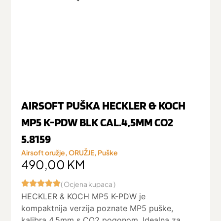
AIRSOFT PUŠKA HECKLER & KOCH
MP5 K-PDW BLK CAL.4,5MM CO2
5.8159
Airsoft oružje
,
ORUŽJE
,
Puške
490,00
KM
( Ocjena kupaca )
HECKLER & KOCH MP5 K-PDW je
kompaktnija verzija poznate MP5 puške,
kalibra 4,5mm s CO2 pogonom. Idealna za