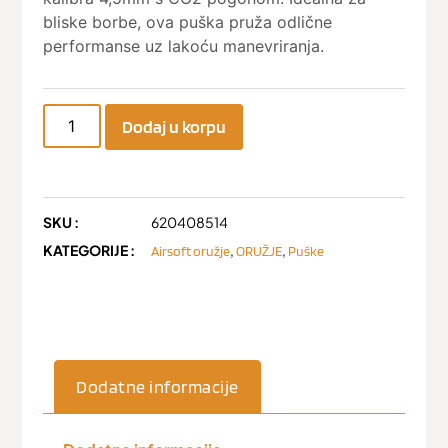
bliske borbe, ova puška pruža odlične
performanse uz lakoću manevriranja.
Dodaj u korpu
SKU :
620408514
KATEGORIJE :
,
,
Airsoft oružje
ORUŽJE
Puške
Dodatne informacije