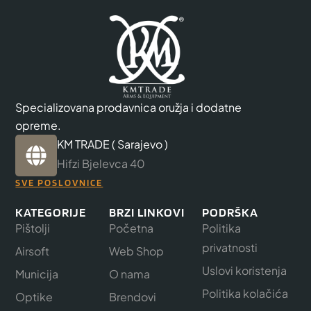
Specializovana prodavnica oružja i dodatne
opreme.
KM TRADE ( Sarajevo )
Hifzi Bjelevca 40
SVE POSLOVNICE
KATEGORIJE
BRZI LINKOVI
PODRŠKA
Pištolji
Početna
Politika
privatnosti
Airsoft
Web Shop
Uslovi koristenja
Municija
O nama
Politika kolačića
Optike
Brendovi