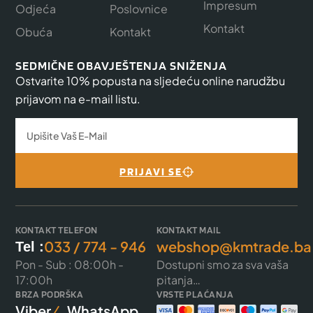
Impresum
Odjeća
Poslovnice
Kontakt
Obuća
Kontakt
SEDMIČNE OBAVJEŠTENJA SNIŽENJA
Ostvarite 10% popusta na sljedeću online narudžbu
prijavom na e-mail listu.
PRIJAVI SE
KONTAKT TELEFON
KONTAKT MAIL
033 / 774 - 946
webshop@kmtrade.ba
Tel :
Pon - Sub : 08:00h -
Dostupni smo za sva vaša
17:00h
pitanja…
BRZA PODRŠKA
VRSTE PLAĆANJA
Viber
WhatsApp