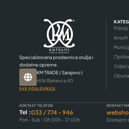
KATEG
Pištolji
Airsoft
Munici
Optik
Specializovana prodavnica oružja i
dodatne opreme.
Odjeć
KM TRADE ( Sarajevo )
Obuća
Hifzi Bjelevca 40
SVE POSLOVNICE
KONTAKT TELEFON
KONTAKT MA
033 / 774 - 946
websho
Tel :
Pon - Sub : 08:00h - 17:00h
Dostupni s