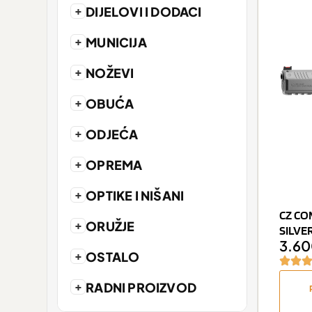
+
DIJELOVI I DODACI
+
MUNICIJA
+
NOŽEVI
+
OBUĆA
+
ODJEĆA
+
OPREMA
+
OPTIKE I NIŠANI
CZ CO
+
ORUŽJE
SILVE
3.6
+
OSTALO
+
RADNI PROIZVOD