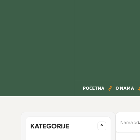
POČETNA
O NAMA
Nema odab
KATEGORIJE
^