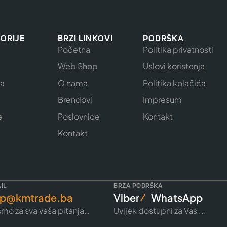
ORIJE
BRZI LINKOVI
PODRŠKA
Početna
Politika privatnosti
Web Shop
Uslovi koristenja
ja
O nama
Politika kolačića
e
Brendovi
Impresum
a
Poslovnice
Kontakt
Kontakt
IL
BRZA PODRŠKA
p@kmtrade.ba
Viber
WhatsApp
mo za sva vaša pitanja…
Uvijek dostupni za Vas ...