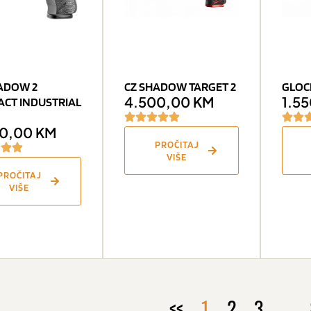
ADOW 2
CZ SHADOW TARGET 2
GLOCK
4.500,00
KM
1.5
CT INDUSTRIAL
00,00
KM
PROČITAJ
VIŠE
PROČITAJ
VIŠE
<<
1
2
3
…