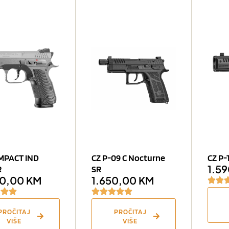
MPACT IND
CZ P-09 C Nocturne
CZ P-
1.5
R
SR
00,00
KM
1.650,00
KM
PROČITAJ
PROČITAJ
VIŠE
VIŠE