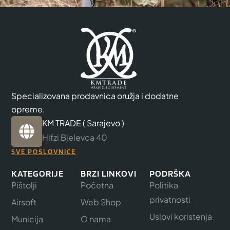
Specializovana prodavnica oružja i dodatne
opreme.
KM TRADE ( Sarajevo )
Hifzi Bjelevca 40
SVE POSLOVNICE
KATEGORIJE
BRZI LINKOVI
PODRŠKA
Pištolji
Početna
Politika
privatnosti
Airsoft
Web Shop
Uslovi koristenja
Municija
O nama