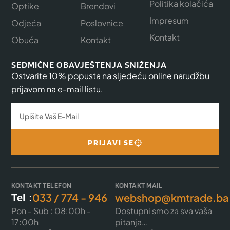
Politika kolačića
Optike
Brendovi
Impresum
Odjeća
Poslovnice
Kontakt
Obuća
Kontakt
SEDMIČNE OBAVJEŠTENJA SNIŽENJA
Ostvarite 10% popusta na sljedeću online narudžbu
prijavom na e-mail listu.
PRIJAVI SE
KONTAKT TELEFON
KONTAKT MAIL
033 / 774 - 946
webshop@kmtrade.ba
Tel :
Pon - Sub : 08:00h -
Dostupni smo za sva vaša
17:00h
pitanja…