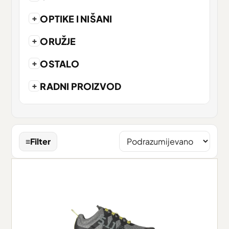
+
OPTIKE I NIŠANI
+
ORUŽJE
+
OSTALO
+
RADNI PROIZVOD
≡
Filter