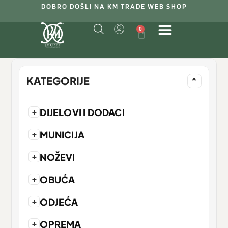
DOBRO DOŠLI NA KM TRADE WEB SHOP
0
KATEGORIJE
^
+
DIJELOVI I DODACI
+
MUNICIJA
+
NOŽEVI
+
OBUĆA
+
ODJEĆA
+
OPREMA