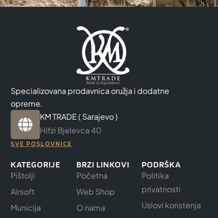
Specializovana prodavnica oružja i dodatne
opreme.
KM TRADE ( Sarajevo )
Hifzi Bjelevca 40
SVE POSLOVNICE
KATEGORIJE
BRZI LINKOVI
PODRŠKA
Pištolji
Početna
Politika
privatnosti
Airsoft
Web Shop
Uslovi koristenja
Municija
O nama