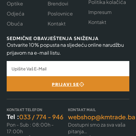
Politika kolačića
Optike
Brendovi
Impresum
Odjeća
Poslovnice
Kontakt
Obuća
Kontakt
SEDMIČNE OBAVJEŠTENJA SNIŽENJA
Ostvarite 10% popusta na sljedeću online narudžbu
prijavom na e-mail listu.
PRIJAVI SE
KONTAKT TELEFON
KONTAKT MAIL
033 / 774 - 946
webshop@kmtrade.ba
Tel :
Pon - Sub : 08:00h -
Dostupni smo za sva vaša
17:00h
pitanja…