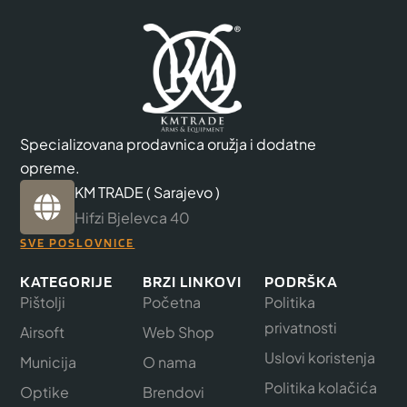
Specializovana prodavnica oružja i dodatne
opreme.
KM TRADE ( Sarajevo )
Hifzi Bjelevca 40
SVE POSLOVNICE
KATEGORIJE
BRZI LINKOVI
PODRŠKA
Pištolji
Početna
Politika
privatnosti
Airsoft
Web Shop
Uslovi koristenja
Municija
O nama
Politika kolačića
Optike
Brendovi