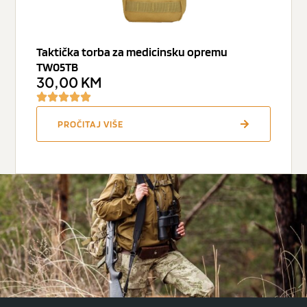
Taktička torba za medicinsku opremu
TW05TB
30,00
KM
PROČITAJ VIŠE