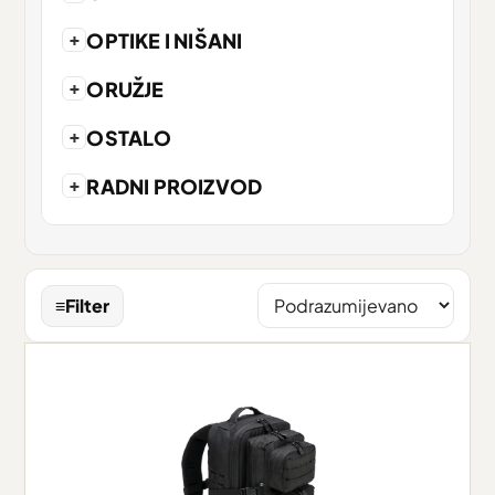
+
OPTIKE I NIŠANI
+
ORUŽJE
+
OSTALO
+
RADNI PROIZVOD
≡
Filter