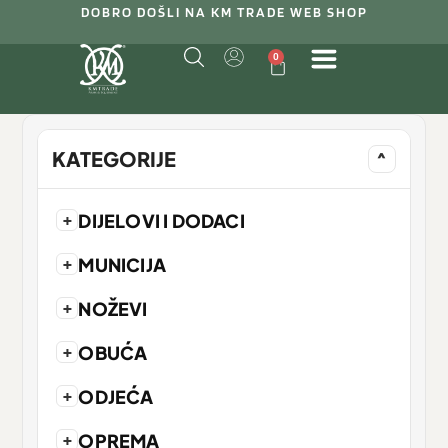
DOBRO DOŠLI NA KM TRADE WEB SHOP
0
KATEGORIJE
^
+
DIJELOVI I DODACI
+
MUNICIJA
+
NOŽEVI
+
OBUĆA
+
ODJEĆA
+
OPREMA