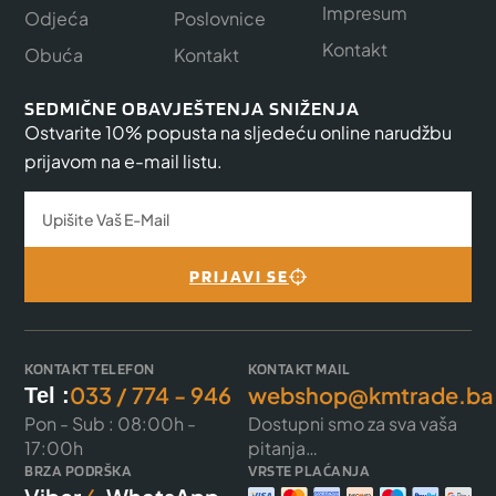
Impresum
Odjeća
Poslovnice
Kontakt
Obuća
Kontakt
SEDMIČNE OBAVJEŠTENJA SNIŽENJA
Ostvarite 10% popusta na sljedeću online narudžbu
prijavom na e-mail listu.
PRIJAVI SE
KONTAKT TELEFON
KONTAKT MAIL
033 / 774 - 946
webshop@kmtrade.ba
Tel :
Pon - Sub : 08:00h -
Dostupni smo za sva vaša
17:00h
pitanja…
BRZA PODRŠKA
VRSTE PLAĆANJA