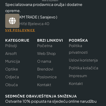
Specializovana prodavnica oružja i dodatne
opreme.
KM TRADE ( Sarajevo )
Hifzi Bjelevca 40
SVE POSLOVNICE
KATEGORIJE
BRZI LINKOVI
PODRŠKA
Pištolji
Početna
Politika
privatnosti
Airsoft
Web Shop
Uslovi koristenja
Municija
O nama
Politika kolačića
Optike
Brendovi
Impresum
Odjeća
Poslovnice
Kontakt
Obuća
Kontakt
SEDMIČNE OBAVJEŠTENJA SNIŽENJA
Ostvarite 10% popusta na sljedeću online narudžbu