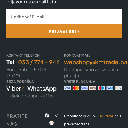
prijavom na e-mail listu.
PRIJAVI SE
KONTAKT TELEFON
KONTAKT MAIL
033 / 774 - 946
webshop@kmtrade.ba
Tel :
Pon - Sub : 08:00h -
Dostupni smo za sva vaša
17:00h
pitanja…
BRZA PODRŠKA
VRSTE PLAĆANJA
Viber
WhatsApp
Uvijek dostupni za Vas ...
PRATITE
Copyright © 2026
KM Trade
. Sva
NAS
prava zadržana.