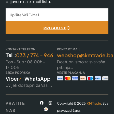
prijavom na e-mail listu.
PRIJAVI SE
KONTAKT TELEFON
KONTAKT MAIL
033 / 774 - 946
webshop@kmtrade.ba
Tel :
Pon - Sub : 08:00h -
Dostupni smo za sva vaša
17:00h
pitanja…
BRZA PODRŠKA
VRSTE PLAĆANJA
Viber
WhatsApp
Uvijek dostupni za Vas ...
PRATITE
Copyright © 2026
KM Trade
. Sva
NAS
prava zadržana.