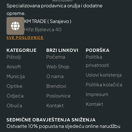
Specializovana prodavnica oružja i dodatne
opreme.
KM TRADE ( Sarajevo )
Hifzi Bjelevca 40
SVE POSLOVNICE
KATEGORIJE
BRZI LINKOVI
PODRŠKA
Pištolji
Početna
Politika
privatnosti
Airsoft
Web Shop
Uslovi koristenja
Municija
O nama
Politika kolačića
Optike
Brendovi
Impresum
Odjeća
Poslovnice
Kontakt
Obuća
Kontakt
SEDMIČNE OBAVJEŠTENJA SNIŽENJA
Ostvarite 10% popusta na sljedeću online narudžbu