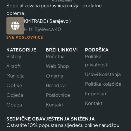
Specializovana prodavnica oružja i dodatne
opreme.
KM TRADE ( Sarajevo )
Hifzi Bjelevca 40
SVE POSLOVNICE
KATEGORIJE
BRZI LINKOVI
PODRŠKA
Pištolji
Početna
Politika
privatnosti
Airsoft
Web Shop
Uslovi koristenja
Municija
O nama
Politika kolačića
Optike
Brendovi
Impresum
Odjeća
Poslovnice
Kontakt
Obuća
Kontakt
SEDMIČNE OBAVJEŠTENJA SNIŽENJA
Ostvarite 10% popusta na sljedeću online narudžbu