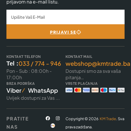
prijavom na e-mail listu.
PRIJAVI SE
KONTAKT TELEFON
KONTAKT MAIL
033 / 774 - 946
webshop@kmtrade.ba
Tel :
Pon - Sub : 08:00h -
Dostupni smo za sva vaša
17:00h
pitanja…
BRZA PODRŠKA
VRSTE PLAĆANJA
Viber
WhatsApp
Uvijek dostupni za Vas ...
PRATITE
Copyright © 2026
KM Trade
. Sva
NAS
prava zadržana.