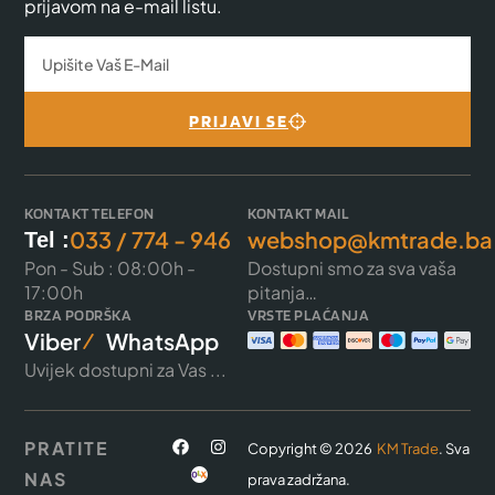
prijavom na e-mail listu.
PRIJAVI SE
KONTAKT TELEFON
KONTAKT MAIL
033 / 774 - 946
webshop@kmtrade.ba
Tel :
Pon - Sub : 08:00h -
Dostupni smo za sva vaša
17:00h
pitanja…
BRZA PODRŠKA
VRSTE PLAĆANJA
Viber
WhatsApp
Uvijek dostupni za Vas ...
PRATITE
Copyright © 2026
KM Trade
. Sva
NAS
prava zadržana.