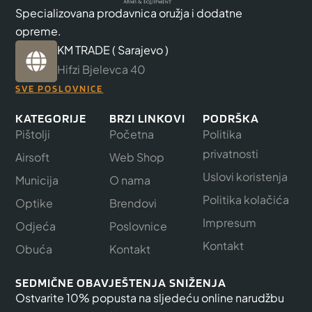
Specializovana prodavnica oružja i dodatne
opreme.
KM TRADE ( Sarajevo )
Hifzi Bjelevca 40
SVE POSLOVNICE
KATEGORIJE
BRZI LINKOVI
PODRŠKA
Pištolji
Početna
Politika
privatnosti
Airsoft
Web Shop
Uslovi koristenja
Municija
O nama
Politika kolačića
Optike
Brendovi
Impresum
Odjeća
Poslovnice
Kontakt
Obuća
Kontakt
SEDMIČNE OBAVJEŠTENJA SNIŽENJA
Ostvarite 10% popusta na sljedeću online narudžbu