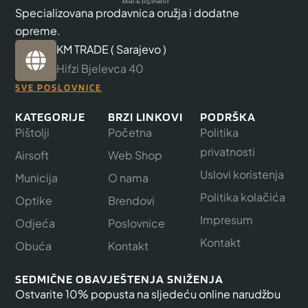
Specializovana prodavnica oružja i dodatne
opreme.
KM TRADE ( Sarajevo )
Hifzi Bjelevca 40
SVE POSLOVNICE
KATEGORIJE
BRZI LINKOVI
PODRŠKA
Pištolji
Početna
Politika
privatnosti
Airsoft
Web Shop
Uslovi koristenja
Municija
O nama
Politika kolačića
Optike
Brendovi
Impresum
Odjeća
Poslovnice
Kontakt
Obuća
Kontakt
SEDMIČNE OBAVJEŠTENJA SNIŽENJA
Ostvarite 10% popusta na sljedeću online narudžbu