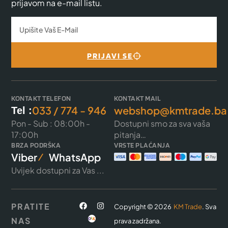
prijavom na e-mail listu.
PRIJAVI SE
KONTAKT TELEFON
KONTAKT MAIL
033 / 774 - 946
webshop@kmtrade.ba
Tel :
Pon - Sub : 08:00h -
Dostupni smo za sva vaša
17:00h
pitanja…
BRZA PODRŠKA
VRSTE PLAĆANJA
Viber
WhatsApp
Uvijek dostupni za Vas ...
PRATITE
Copyright © 2026
KM Trade
. Sva
NAS
prava zadržana.