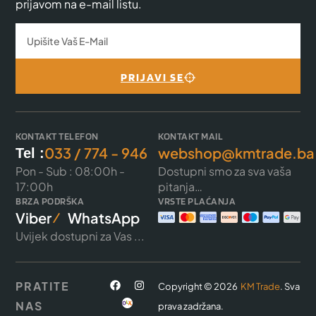
prijavom na e-mail listu.
PRIJAVI SE
KONTAKT TELEFON
KONTAKT MAIL
033 / 774 - 946
webshop@kmtrade.ba
Tel :
Pon - Sub : 08:00h -
Dostupni smo za sva vaša
17:00h
pitanja…
BRZA PODRŠKA
VRSTE PLAĆANJA
Viber
WhatsApp
Uvijek dostupni za Vas ...
PRATITE
Copyright © 2026
KM Trade
. Sva
NAS
prava zadržana.