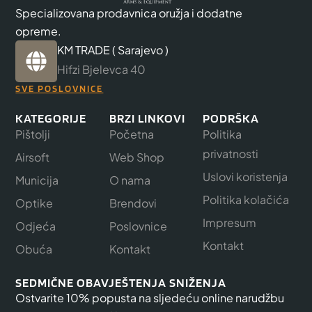
Specializovana prodavnica oružja i dodatne
opreme.
KM TRADE ( Sarajevo )
Hifzi Bjelevca 40
SVE POSLOVNICE
KATEGORIJE
BRZI LINKOVI
PODRŠKA
Pištolji
Početna
Politika
privatnosti
Airsoft
Web Shop
Uslovi koristenja
Municija
O nama
Politika kolačića
Optike
Brendovi
Impresum
Odjeća
Poslovnice
Kontakt
Obuća
Kontakt
SEDMIČNE OBAVJEŠTENJA SNIŽENJA
Ostvarite 10% popusta na sljedeću online narudžbu