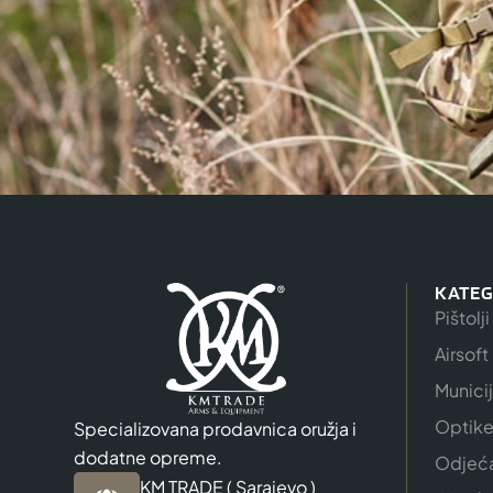
KATEG
Pištolji
Airsoft
Munici
Optik
Specializovana prodavnica oružja i
dodatne opreme.
Odjeć
KM TRADE ( Sarajevo )