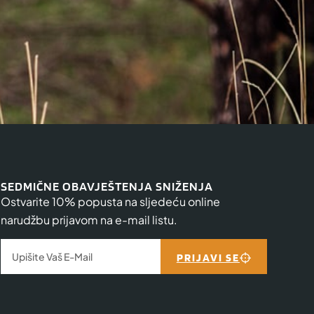
SEDMIČNE OBAVJEŠTENJA SNIŽENJA
Ostvarite 10% popusta na sljedeću online
narudžbu prijavom na e-mail listu.
PRIJAVI SE