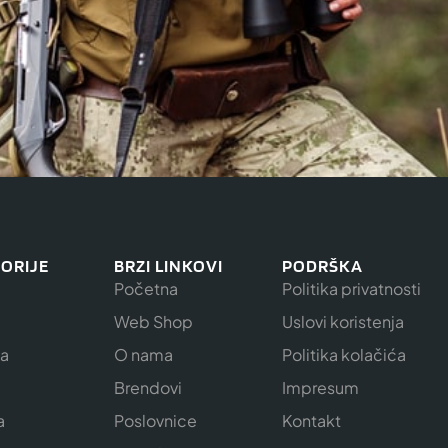
ORIJE
BRZI LINKOVI
PODRŠKA
Početna
Politika privatnosti
Web Shop
Uslovi koristenja
ja
O nama
Politika kolačića
e
Brendovi
Impresum
a
Poslovnice
Kontakt