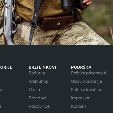
ORIJE
BRZI LINKOVI
PODRŠKA
Početna
Politika privatnosti
Web Shop
Uslovi koristenja
ja
O nama
Politika kolačića
e
Brendovi
Impresum
a
Poslovnice
Kontakt