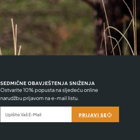
SEDMIČNE OBAVJEŠTENJA SNIŽENJA
Ostvarite 10% popusta na sljedeću online
narudžbu prijavom na e-mail listu.
PRIJAVI SE