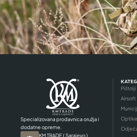
KATEG
Pištolji
Airsoft
Munici
Optik
Specializovana prodavnica oružja i
dodatne opreme.
Odjeć
KM TRADE ( Sarajevo )