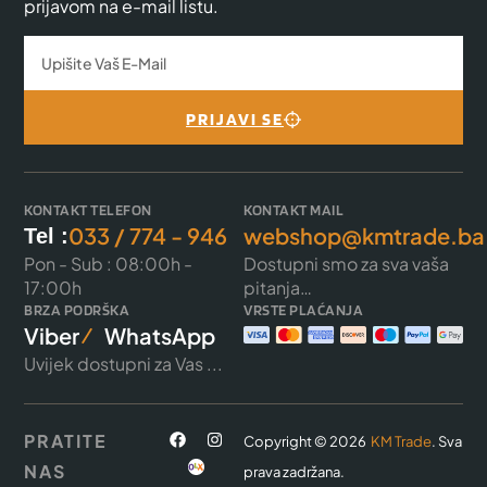
prijavom na e-mail listu.
PRIJAVI SE
KONTAKT TELEFON
KONTAKT MAIL
033 / 774 - 946
webshop@kmtrade.ba
Tel :
Pon - Sub : 08:00h -
Dostupni smo za sva vaša
17:00h
pitanja…
BRZA PODRŠKA
VRSTE PLAĆANJA
Viber
WhatsApp
Uvijek dostupni za Vas ...
PRATITE
Copyright © 2026
KM Trade
. Sva
NAS
prava zadržana.