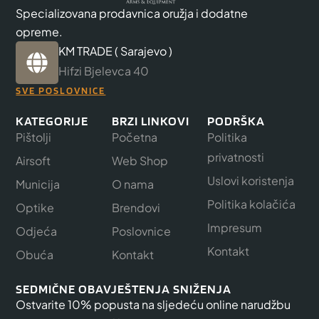
Specializovana prodavnica oružja i dodatne
opreme.
KM TRADE ( Sarajevo )
Hifzi Bjelevca 40
SVE POSLOVNICE
KATEGORIJE
BRZI LINKOVI
PODRŠKA
Pištolji
Početna
Politika
privatnosti
Airsoft
Web Shop
Uslovi koristenja
Municija
O nama
Politika kolačića
Optike
Brendovi
Impresum
Odjeća
Poslovnice
Kontakt
Obuća
Kontakt
SEDMIČNE OBAVJEŠTENJA SNIŽENJA
Ostvarite 10% popusta na sljedeću online narudžbu