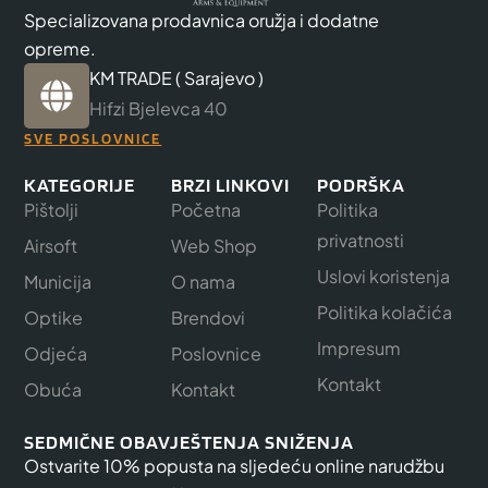
Specializovana prodavnica oružja i dodatne
opreme.
KM TRADE ( Sarajevo )
Hifzi Bjelevca 40
SVE POSLOVNICE
KATEGORIJE
BRZI LINKOVI
PODRŠKA
Pištolji
Početna
Politika
privatnosti
Airsoft
Web Shop
Uslovi koristenja
Municija
O nama
Politika kolačića
Optike
Brendovi
Impresum
Odjeća
Poslovnice
Kontakt
Obuća
Kontakt
SEDMIČNE OBAVJEŠTENJA SNIŽENJA
Ostvarite 10% popusta na sljedeću online narudžbu