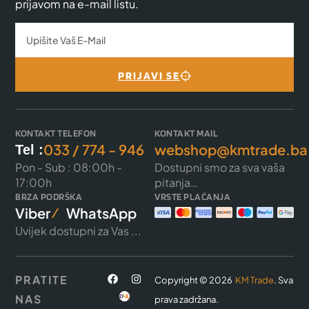
prijavom na e-mail listu.
PRIJAVI SE
KONTAKT TELEFON
KONTAKT MAIL
033 / 774 - 946
webshop@kmtrade.ba
Tel :
Pon - Sub : 08:00h -
Dostupni smo za sva vaša
17:00h
pitanja…
BRZA PODRŠKA
VRSTE PLAĆANJA
Viber
WhatsApp
Uvijek dostupni za Vas ...
PRATITE
Copyright © 2026
KM Trade
. Sva
NAS
prava zadržana.