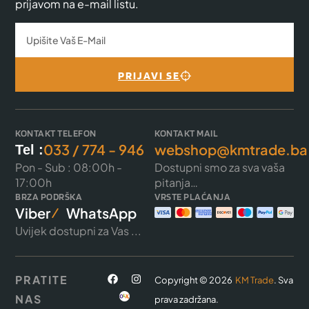
prijavom na e-mail listu.
PRIJAVI SE
KONTAKT TELEFON
KONTAKT MAIL
033 / 774 - 946
webshop@kmtrade.ba
Tel :
Pon - Sub : 08:00h -
Dostupni smo za sva vaša
17:00h
pitanja…
BRZA PODRŠKA
VRSTE PLAĆANJA
Viber
WhatsApp
Uvijek dostupni za Vas ...
PRATITE
Copyright © 2026
KM Trade
. Sva
NAS
prava zadržana.