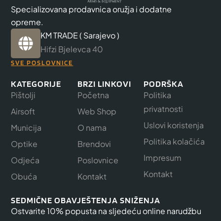
Specializovana prodavnica oružja i dodatne
opreme.
KM TRADE ( Sarajevo )
Hifzi Bjelevca 40
SVE POSLOVNICE
KATEGORIJE
BRZI LINKOVI
PODRŠKA
Pištolji
Početna
Politika
privatnosti
Airsoft
Web Shop
Uslovi koristenja
Municija
O nama
Politika kolačića
Optike
Brendovi
Impresum
Odjeća
Poslovnice
Kontakt
Obuća
Kontakt
SEDMIČNE OBAVJEŠTENJA SNIŽENJA
Ostvarite 10% popusta na sljedeću online narudžbu