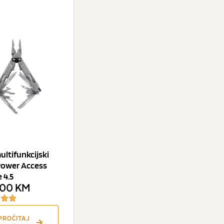
ltifunkcijski
Power Access
 4.5
,00
KM
PROČITAJ