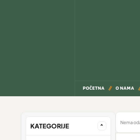
POČETNA
O NAMA
Nema odab
KATEGORIJE
^