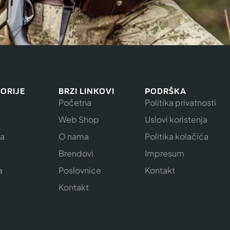
ORIJE
BRZI LINKOVI
PODRŠKA
Početna
Politika privatnosti
Web Shop
Uslovi koristenja
ja
O nama
Politika kolačića
e
Brendovi
Impresum
a
Poslovnice
Kontakt
Kontakt