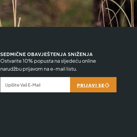
SEDMIČNE OBAVJEŠTENJA SNIŽENJA
Ostvarite 10% popusta na sljedeću online
narudžbu prijavom na e-mail listu.
PRIJAVI SE