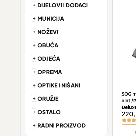
+
DIJELOVI I DODACI
+
MUNICIJA
+
NOŽEVI
+
OBUĆA
+
ODJEĆA
+
OPREMA
+
OPTIKE I NIŠANI
SOG mu
+
ORUŽJE
alat /
Deluxe
+
OSTALO
220
+
RADNI PROIZVOD