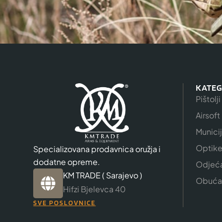
KATEG
Pištolji
Airsoft
Munici
Optik
Specializovana prodavnica oružja i
dodatne opreme.
Odjeć
KM TRADE ( Sarajevo )
Obuća
Hifzi Bjelevca 40
SVE POSLOVNICE