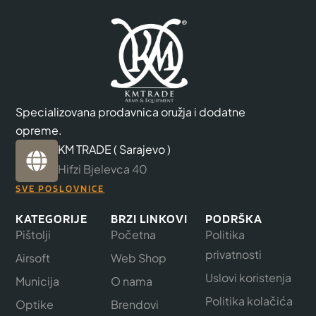
Specializovana prodavnica oružja i dodatne
opreme.
KM TRADE ( Sarajevo )
Hifzi Bjelevca 40
SVE POSLOVNICE
KATEGORIJE
BRZI LINKOVI
PODRŠKA
Pištolji
Početna
Politika
privatnosti
Airsoft
Web Shop
Uslovi koristenja
Municija
O nama
Politika kolačića
Optike
Brendovi