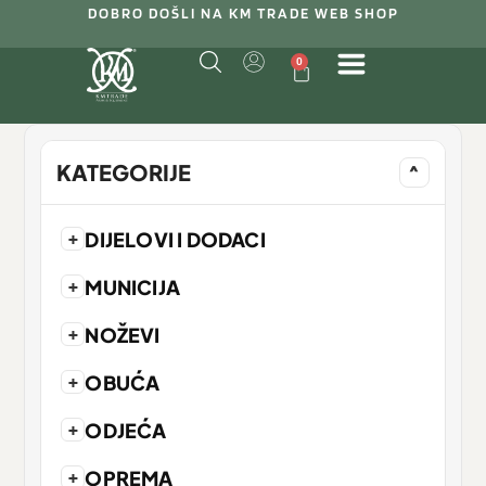
DOBRO DOŠLI NA KM TRADE WEB SHOP
0
KATEGORIJE
^
+
DIJELOVI I DODACI
+
MUNICIJA
+
NOŽEVI
+
OBUĆA
+
ODJEĆA
+
OPREMA