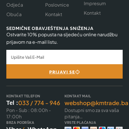
Impresum
Odjeća
Poslovnice
Kontakt
Obuća
Kontakt
SEDMIČNE OBAVJEŠTENJA SNIŽENJA
Ostvarite 10% popusta na sljedeću online narudžbu
prijavom na e-mail listu.
PRIJAVI SE
KONTAKT TELEFON
KONTAKT MAIL
033 / 774 - 946
webshop@kmtrade.ba
Tel :
Pon - Sub : 08:00h -
Dostupni smo za sva vaša
17:00h
pitanja…
BRZA PODRŠKA
VRSTE PLAĆANJA