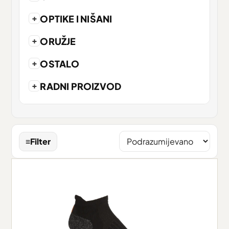
+
OPTIKE I NIŠANI
+
ORUŽJE
+
OSTALO
+
RADNI PROIZVOD
≡
Filter