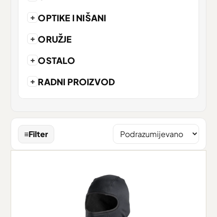
+
OPTIKE I NIŠANI
+
ORUŽJE
+
OSTALO
+
RADNI PROIZVOD
≡
Filter