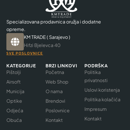
Specializovana prodavnica oružja i dodatne
opreme.
KM TRADE ( Sarajevo )
Hifzi Bjelevca 40
SVE POSLOVNICE
KATEGORIJE
BRZI LINKOVI
PODRŠKA
Pištolji
Početna
Politika
privatnosti
Airsoft
Web Shop
Uslovi koristenja
Municija
O nama
Politika kolačića
Optike
Brendovi
Impresum
Odjeća
Poslovnice
Kontakt
Obuća
Kontakt