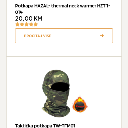
Potkapa HAZAL- thermal neck warmer HZT 1-
014
20,00
KM
PROČITAJ VIŠE
Taktička potkapa TW-TFM01