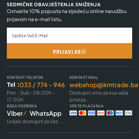
SEDMIČNE OBAVJEŠTENJA SNIŽENJA
Ostvarite 10% popusta na sljedeću online narudžbu
prijavom na e-mail listu.
PRIJAVI SE
KONTAKT TELEFON
KONTAKT MAIL
033 / 774 - 946
webshop@kmtrade.ba
Tel :
Pon - Sub : 08:00h -
Dostupni smo za sva vaša
17:00h
pitanja…
BRZA PODRŠKA
VRSTE PLAĆANJA
Viber
WhatsApp
Uvijek dostupni za Vas ...