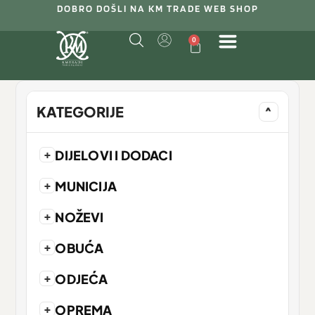
DOBRO DOŠLI NA KM TRADE WEB SHOP
0
KATEGORIJE
^
+
DIJELOVI I DODACI
+
MUNICIJA
+
NOŽEVI
+
OBUĆA
+
ODJEĆA
+
OPREMA