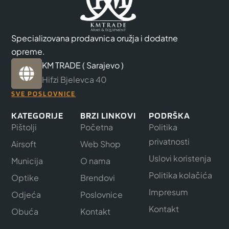
Specializovana prodavnica oružja i dodatne
opreme.
KM TRADE ( Sarajevo )
Hifzi Bjelevca 40
SVE POSLOVNICE
KATEGORIJE
BRZI LINKOVI
PODRŠKA
Pištolji
Početna
Politika
privatnosti
Airsoft
Web Shop
Uslovi koristenja
Municija
O nama
Politika kolačića
Optike
Brendovi
Impresum
Odjeća
Poslovnice
Kontakt
Obuća
Kontakt