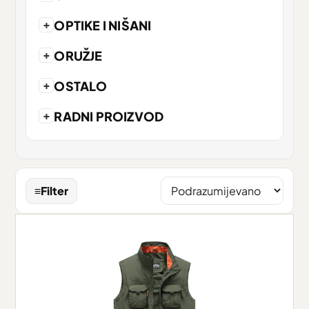
+
OPTIKE I NIŠANI
+
ORUŽJE
+
OSTALO
+
RADNI PROIZVOD
≡
Filter