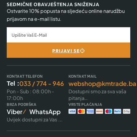
SEDMIČNE OBAVJEŠTENJA SNIŽENJA
Ostvarite 10% popusta na sljedeću online narudžbu
prijavom na e-mail listu.
PRIJAVI SE
KONTAKT TELEFON
KONTAKT MAIL
033 / 774 - 946
webshop@kmtrade.ba
Tel :
Pon - Sub : 08:00h -
Dostupni smo za sva vaša
17:00h
pitanja…
BRZA PODRŠKA
VRSTE PLAĆANJA
Viber
WhatsApp
Uvijek dostupni za Vas ...