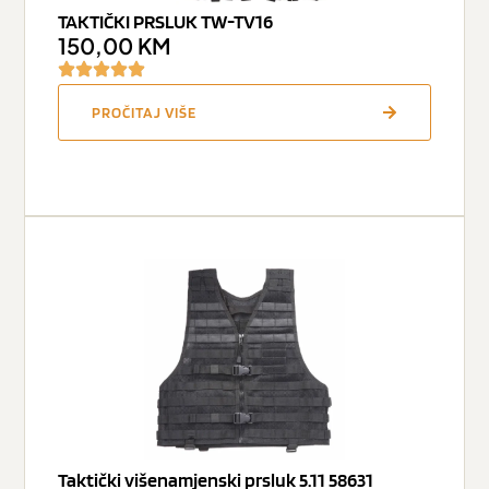
TAKTIČKI PRSLUK TW-TV16
150,00
KM
PROČITAJ VIŠE
Taktički višenamjenski prsluk 5.11 58631