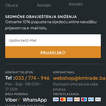
Kontakt
Obuća
Kontakt
SEDMIČNE OBAVJEŠTENJA SNIŽENJA
Ostvarite 10% popusta na sljedeću online narudžbu
prijavom na e-mail listu.
PRIJAVI SE
KONTAKT TELEFON
KONTAKT MAIL
033 / 774 - 946
webshop@kmtrade.ba
Tel :
Pon - Sub : 08:00h -
Dostupni smo za sva vaša
17:00h
pitanja…
BRZA PODRŠKA
VRSTE PLAĆANJA
Viber
WhatsApp
Uvijek dostupni za Vas ...