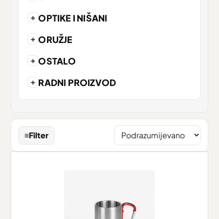
+
OPTIKE I NIŠANI
+
ORUŽJE
+
OSTALO
+
RADNI PROIZVOD
≡
Filter