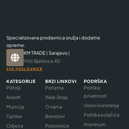
Specializovana prodavnica oružja i dodatne
opreme.
KM TRADE ( Sarajevo )
Hifzi Bjelevca 40
SVE POSLOVNICE
KATEGORIJE
BRZI LINKOVI
PODRŠKA
Pištolji
Početna
Politika
privatnosti
Airsoft
Web Shop
Uslovi koristenja
Municija
O nama
Politika kolačića
Optike
Brendovi
Impresum
Odjeća
Poslovnice