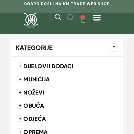
DOBRO DOŠLI NA KM TRADE WEB SHOP
0
KATEGORIJE
^
+
DIJELOVI I DODACI
+
MUNICIJA
+
NOŽEVI
+
OBUĆA
+
ODJEĆA
+
OPREMA