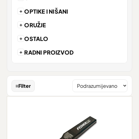
+
OPTIKE I NIŠANI
+
ORUŽJE
+
OSTALO
+
RADNI PROIZVOD
≡
Filter