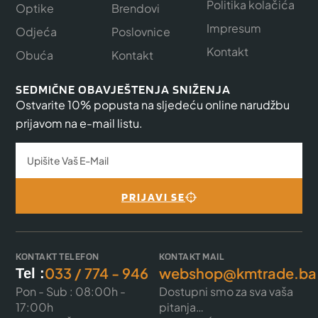
Politika kolačića
Optike
Brendovi
Impresum
Odjeća
Poslovnice
Kontakt
Obuća
Kontakt
SEDMIČNE OBAVJEŠTENJA SNIŽENJA
Ostvarite 10% popusta na sljedeću online narudžbu
prijavom na e-mail listu.
PRIJAVI SE
KONTAKT TELEFON
KONTAKT MAIL
033 / 774 - 946
webshop@kmtrade.ba
Tel :
Pon - Sub : 08:00h -
Dostupni smo za sva vaša
17:00h
pitanja…