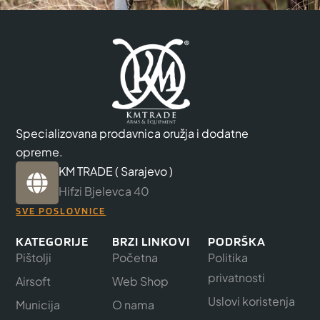
Specializovana prodavnica oružja i dodatne
opreme.
KM TRADE ( Sarajevo )
Hifzi Bjelevca 40
SVE POSLOVNICE
KATEGORIJE
BRZI LINKOVI
PODRŠKA
Pištolji
Početna
Politika
privatnosti
Airsoft
Web Shop
Uslovi koristenja
Municija
O nama