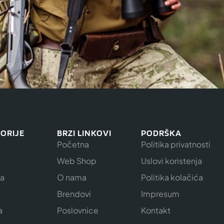
ORIJE
BRZI LINKOVI
PODRŠKA
Početna
Politika privatnosti
Web Shop
Uslovi koristenja
ja
O nama
Politika kolačića
e
Brendovi
Impresum
a
Poslovnice
Kontakt