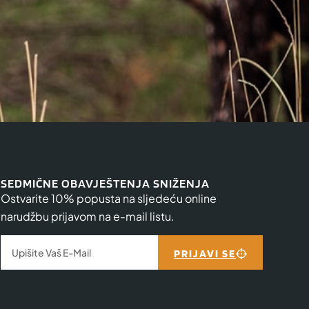
SEDMIČNE OBAVJEŠTENJA SNIŽENJA
Ostvarite 10% popusta na sljedeću online
narudžbu prijavom na e-mail listu.
PRIJAVI SE