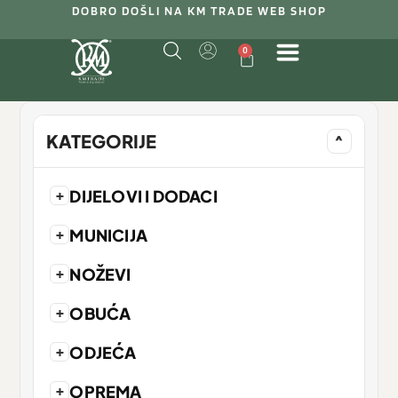
DOBRO DOŠLI NA KM TRADE WEB SHOP
0
KATEGORIJE
^
+
DIJELOVI I DODACI
+
MUNICIJA
+
NOŽEVI
+
OBUĆA
+
ODJEĆA
+
OPREMA