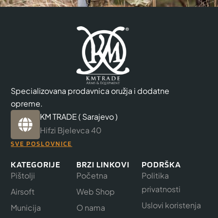
Specializovana prodavnica oružja i dodatne
opreme.
KM TRADE ( Sarajevo )
Hifzi Bjelevca 40
SVE POSLOVNICE
KATEGORIJE
BRZI LINKOVI
PODRŠKA
Pištolji
Početna
Politika
privatnosti
Airsoft
Web Shop
Uslovi koristenja
Municija
O nama