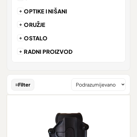
+
OPTIKE I NIŠANI
+
ORUŽJE
+
OSTALO
+
RADNI PROIZVOD
≡
Filter