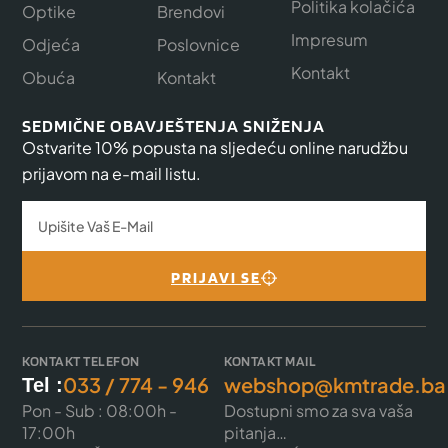
Politika kolačića
Optike
Brendovi
Impresum
Odjeća
Poslovnice
Kontakt
Obuća
Kontakt
SEDMIČNE OBAVJEŠTENJA SNIŽENJA
Ostvarite 10% popusta na sljedeću online narudžbu
prijavom na e-mail listu.
PRIJAVI SE
KONTAKT TELEFON
KONTAKT MAIL
033 / 774 - 946
webshop@kmtrade.ba
Tel :
Pon - Sub : 08:00h -
Dostupni smo za sva vaša
17:00h
pitanja…