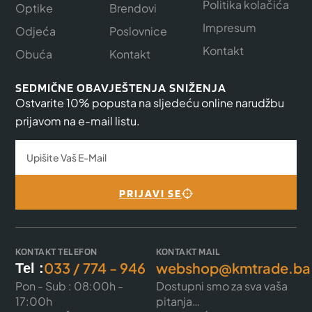
Politika kolačića
Optike
Brendovi
Impresum
Odjeća
Poslovnice
Kontakt
Obuća
Kontakt
SEDMIČNE OBAVJEŠTENJA SNIŽENJA
Ostvarite 10% popusta na sljedeću online narudžbu
prijavom na e-mail listu.
PRIJAVI SE
KONTAKT TELEFON
KONTAKT MAIL
033 / 774 - 946
webshop@kmtrade.ba
Tel :
Pon - Sub : 08:00h -
Dostupni smo za sva vaša
17:00h
pitanja…