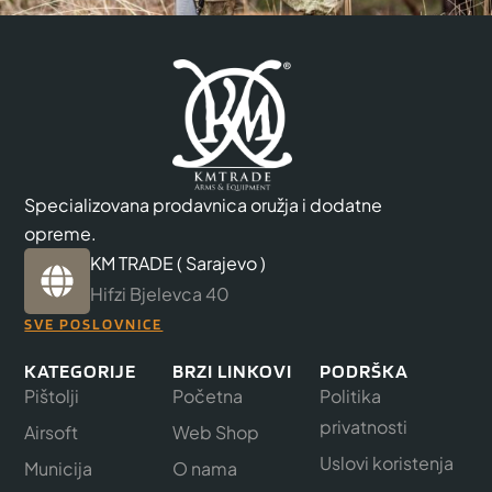
Specializovana prodavnica oružja i dodatne
opreme.
KM TRADE ( Sarajevo )
Hifzi Bjelevca 40
SVE POSLOVNICE
KATEGORIJE
BRZI LINKOVI
PODRŠKA
Pištolji
Početna
Politika
privatnosti
Airsoft
Web Shop
Uslovi koristenja
Municija
O nama