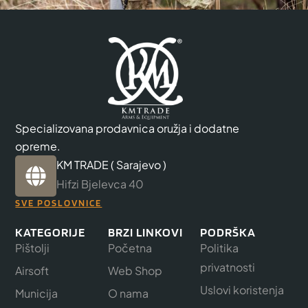
Specializovana prodavnica oružja i dodatne
opreme.
KM TRADE ( Sarajevo )
Hifzi Bjelevca 40
SVE POSLOVNICE
KATEGORIJE
BRZI LINKOVI
PODRŠKA
Pištolji
Početna
Politika
privatnosti
Airsoft
Web Shop
Uslovi koristenja
Municija
O nama