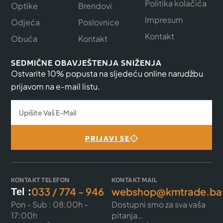
Politika kolačića
Optike
Brendovi
Impresum
Odjeća
Poslovnice
Kontakt
Obuća
Kontakt
SEDMIČNE OBAVJEŠTENJA SNIŽENJA
Ostvarite 10% popusta na sljedeću online narudžbu
prijavom na e-mail listu.
PRIJAVI SE
KONTAKT TELEFON
KONTAKT MAIL
033 / 774 - 946
webshop@kmtrade.ba
Tel :
Pon - Sub : 08:00h -
Dostupni smo za sva vaša
17:00h
pitanja…