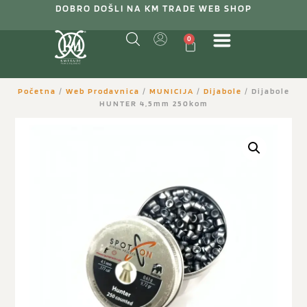
DOBRO DOŠLI NA KM TRADE WEB SHOP
0
Početna
/
Web Prodavnica
/
MUNICIJA
/
Dijabole
/ Dijabole
HUNTER 4,5mm 250kom