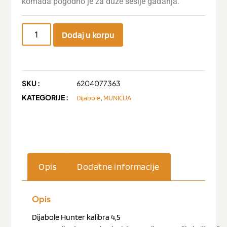
komada pogodno je za duže sesije gađanja.
Dodaj u korpu
SKU :
6204077363
KATEGORIJE :
,
Dijabole
MUNICIJA
Opis
Dodatne informacije
Opis
Dijabole Hunter kalibra 4,5