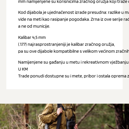
mm namijenjene su korisnicima zračnog oružja koji traže 
Kod dijabola je ujednačenost izrade presudna: razlike u ma
vide na meti kao rasipanje pogodaka. Zrna iz ove serije ra
a ne od municije.
Kalibar 4,5 mm
(.177) najrasprostranjeniji je kalibar zračnog oružja,
pa su ove dijabole kompatibilne s velikom većinom zračnih p
Namijenjene su gađanju u metu i rekreativnom vježbanju u
U KM
Trade ponudi dostupne su i mete, pribor i ostala oprema z