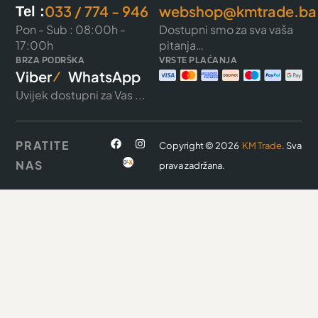
033 / 774 - 946
webshop@kmtrade.ba
Tel :
Pon - Sub : 08:00h -
Dostupni smo za sva vaša
17:00h
pitanja…
BRZA PODRŠKA
VRSTE PLAĆANJA
Viber
WhatsApp
Uvijek dostupni za Vas ...
PRATITE
Copyright © 2026
KM Trade
. Sva
NAS
prava zadržana.