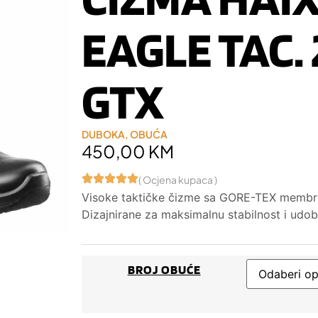
EAGLE TAC. 
GTX
DUBOKA
,
OBUĆA
450,00
KM
( Ocjena kupaca )
Visoke taktičke čizme sa GORE-TEX membra
Dizajnirane za maksimalnu stabilnost i udo
BROJ OBUĆE