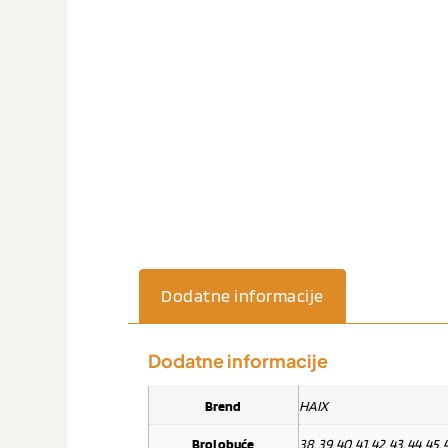
Dodatne informacije
Dodatne informacije
Brend
HAIX
Broj obuće
38, 39, 40, 41, 42, 43, 44, 45, 