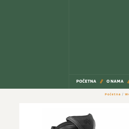
POČETNA
O NAMA
Početna
/
W