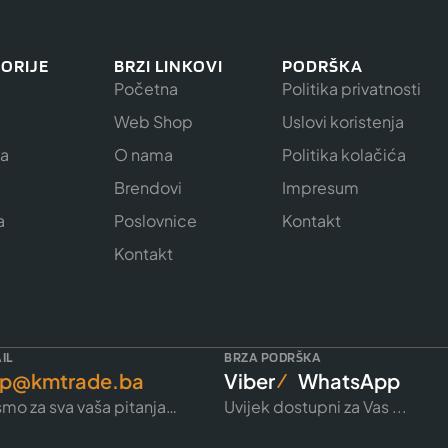
ORIJE
BRZI LINKOVI
PODRŠKA
Početna
Politika privatnosti
Web Shop
Uslovi koristenja
ja
O nama
Politika kolačića
e
Brendovi
Impresum
a
Poslovnice
Kontakt
Kontakt
IL
BRZA PODRŠKA
p@kmtrade.ba
Viber
WhatsApp
mo za sva vaša pitanja…
Uvijek dostupni za Vas ...