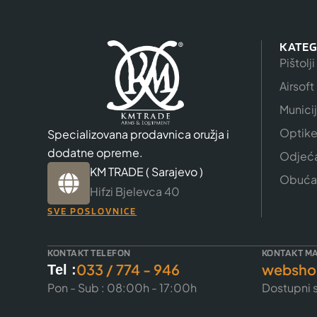
KATEG
Pištolji
Airsoft
Munici
Optik
Specializovana prodavnica oružja i
dodatne opreme.
Odjeć
KM TRADE ( Sarajevo )
Obuća
Hifzi Bjelevca 40
SVE POSLOVNICE
KONTAKT TELEFON
KONTAKT MA
033 / 774 - 946
websho
Tel :
Pon - Sub : 08:00h - 17:00h
Dostupni s