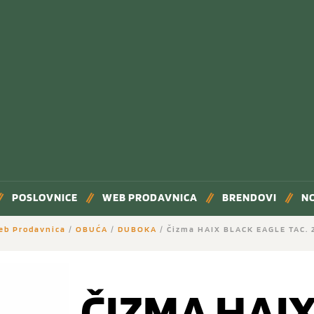
POSLOVNICE
WEB PRODAVNICA
BRENDOVI
N
eb Prodavnica
/
OBUĆA
/
DUBOKA
/ Čizma HAIX BLACK EAGLE TAC. 
ČIZMA HAI