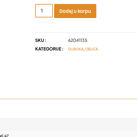
Dodaj u korpu
SKU :
62041135
KATEGORIJE :
,
DUBOKA
OBUĆA
46, 47