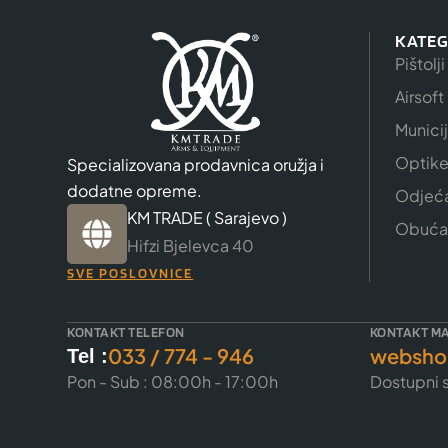
KATEG
Pištolji
Airsoft
Munici
Optik
Specializovana prodavnica oružja i
dodatne opreme.
Odjeć
KM TRADE ( Sarajevo )
Obuća
Hifzi Bjelevca 40
SVE POSLOVNICE
KONTAKT TELEFON
KONTAKT MA
033 / 774 - 946
websho
Tel :
Pon - Sub : 08:00h - 17:00h
Dostupni s