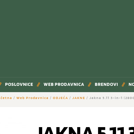
POSLOVNICE
WEB PRODAVNICA
BRENDOVI
N
očetna
/
Web Prodavnica
/
ODJEĆA
/
JAKNE
/ Jakna 5.11 3-in-1 (280
JAKNA 5.11 