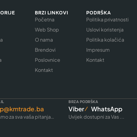
ORIJE
BRZI LINKOVI
PODRŠKA
Početna
Politika privatnosti
Web Shop
Uslovi koristenja
ja
O nama
Politika kolačića
e
Brendovi
Impresum
a
Poslovnice
Kontakt
Kontakt
IL
BRZA PODRŠKA
p@kmtrade.ba
Viber
WhatsApp
mo za sva vaša pitanja…
Uvijek dostupni za Vas ...