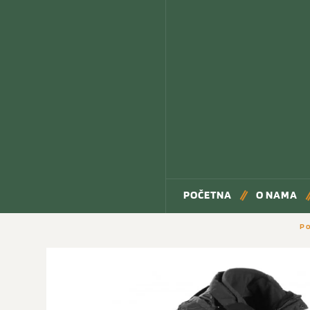
POČETNA
O NAMA
P