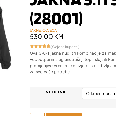
(28001)
JAKNE
,
ODJEĆA
530,00
KM
( Ocjena kupaca )
Ova 3-u-1 jakna nudi tri kombinacije za maks
vodootporni sloj, unutrašnji topli sloj, ili k
promjenjive vremenske uvjete, sa izdržljivi
za sve vaše potrebe.
VELIČINA