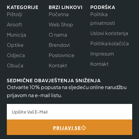
KATEGORIJE
BRZI LINKOVI
PODRŠKA
Pištolji
Početna
Politika
privatnosti
Airsoft
Web Shop
Uslovi koristenja
Municija
O nama
Politika kolačića
Optike
Brendovi
Impresum
Odjeća
Poslovnice
Kontakt
Obuća
Kontakt
SEDMIČNE OBAVJEŠTENJA SNIŽENJA
Ostvarite 10% popusta na sljedeću online narudžbu
prijavom na e-mail listu.
PRIJAVI SE