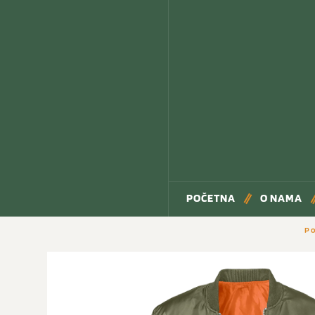
POČETNA
O NAMA
P