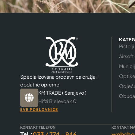
KATEG
Pištolji
Airsoft
Munici
Optik
Specializovana prodavnica oružja i
dodatne opreme.
Odjeć
KM TRADE ( Sarajevo )
Obuća
Hifzi Bjelevca 40
SVE POSLOVNICE
KONTAKT TELEFON
KONTAKT MA
033 / 774 - 946
websho
Tel :