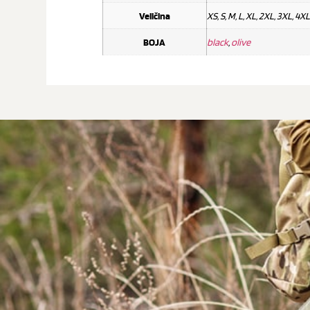
Veličina
XS, S, M, L, XL, 2XL, 3XL, 4XL
BOJA
black
,
olive