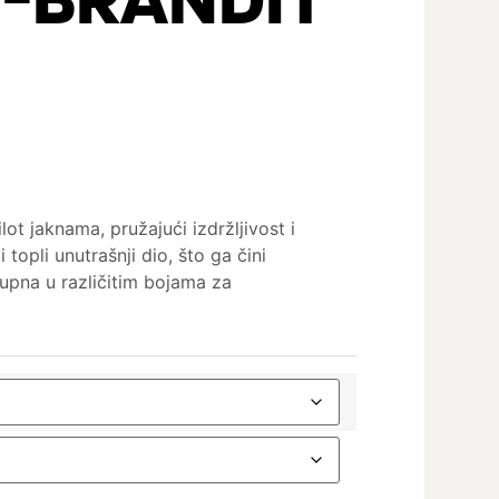
lot jaknama, pružajući izdržljivost i
topli unutrašnji dio, što ga čini
upna u različitim bojama za