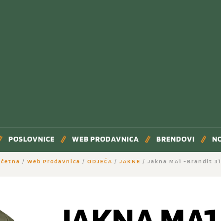
POSLOVNICE
WEB PRODAVNICA
BRENDOVI
N
očetna
/
Web Prodavnica
/
ODJEĆA
/
JAKNE
/ Jakna MA1 -Brandit 3
JAKNA MA1