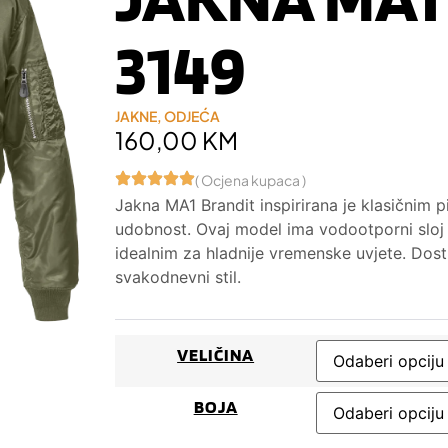
3149
JAKNE
,
ODJEĆA
160,00
KM
( Ocjena kupaca )
Jakna MA1 Brandit inspirirana je klasičnim pi
udobnost. Ovaj model ima vodootporni sloj i 
idealnim za hladnije vremenske uvjete. Dost
svakodnevni stil.
VELIČINA
BOJA