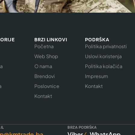
ORIJE
BRZI LINKOVI
PODRŠKA
Početna
Politika privatnosti
Web Shop
Uslovi koristenja
ja
O nama
Politika kolačića
e
Brendovi
Impresum
a
Poslovnice
Kontakt
Kontakt
IL
BRZA PODRŠKA
p@kmtrade.ba
Viber
WhatsApp