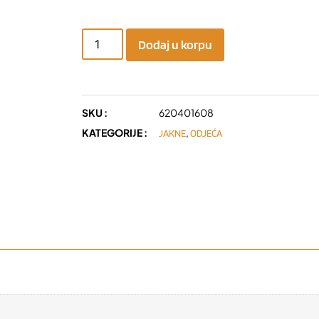
Dodaj u korpu
SKU :
620401608
KATEGORIJE :
,
JAKNE
ODJEĆA