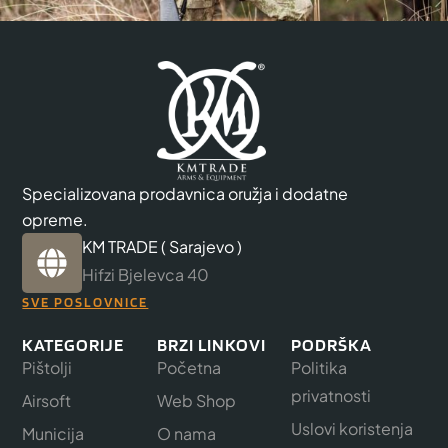
Specializovana prodavnica oružja i dodatne
opreme.
KM TRADE ( Sarajevo )
Hifzi Bjelevca 40
SVE POSLOVNICE
KATEGORIJE
BRZI LINKOVI
PODRŠKA
Pištolji
Početna
Politika
privatnosti
Airsoft
Web Shop
Uslovi koristenja
Municija
O nama