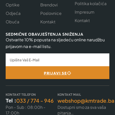
Politika kolačića
Optike
Brendovi
Impresum
Odjeća
Poslovnice
Kontakt
Obuća
Kontakt
SEDMIČNE OBAVJEŠTENJA SNIŽENJA
Ostvarite 10% popusta na sljedeću online narudžbu
prijavom na e-mail listu.
PRIJAVI SE
KONTAKT TELEFON
KONTAKT MAIL
033 / 774 - 946
webshop@kmtrade.ba
Tel :
Pon - Sub : 08:00h -
Dostupni smo za sva vaša
17:00h
pitanja…